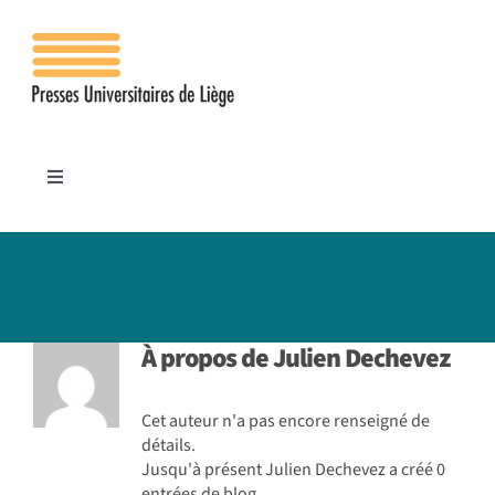
Passer
au
contenu
Toggle
Navigation
Accueil
Les presses
À propos de
Julien Dechevez
Publications
Cet auteur n'a pas encore renseigné de
détails.
Contacts
Jusqu'à présent Julien Dechevez a créé 0
entrées de blog.