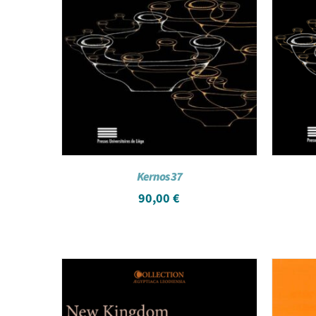
Kernos 37
90,00
€