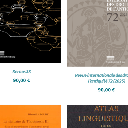
Kernos 38
Revue internationale des dro
90,00
€
l’antiquité 72 (2025)
90,00
€