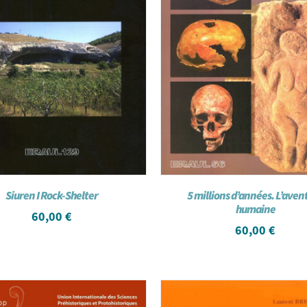
Siuren I Rock-Shelter
5 millions d’années. L’aven
humaine
60,00
€
60,00
€