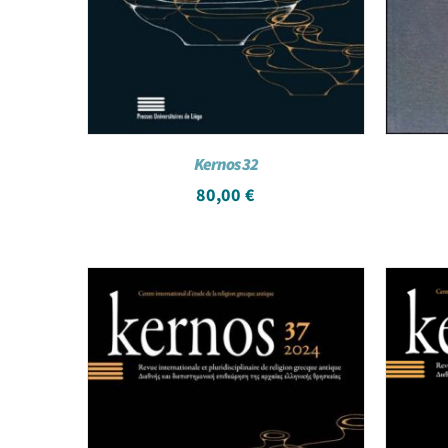
Kernos 32
80,00
€