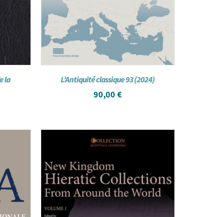
e la
L’Antiquité classique 93 (2024)
90,00
€