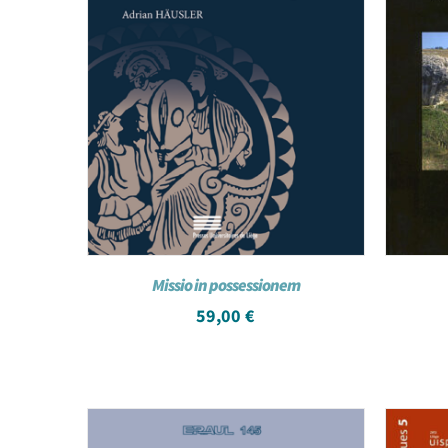
Missio in possessionem
59,00
€