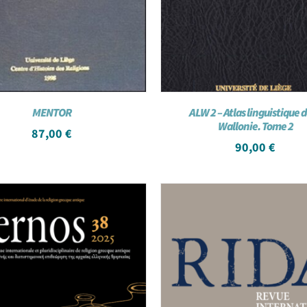
MENTOR
ALW 2 – Atlas linguistique d
Wallonie. Tome 2
87,00
€
90,00
€