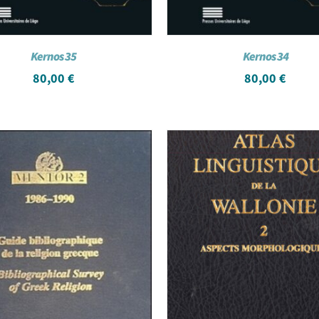
Kernos 35
Kernos 34
80,00
€
80,00
€