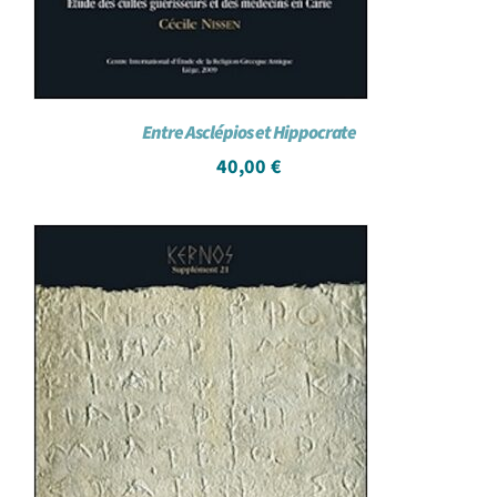
Entre Asclépios et Hippocrate
40,00
€