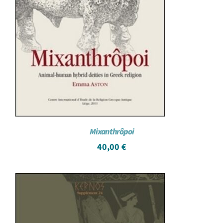
Mixanthrôpoi
40,00
€