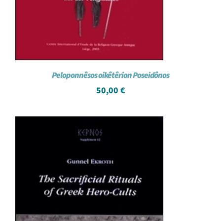
Peloponnêsos oikêtêrion Poseidônos
50,00
€