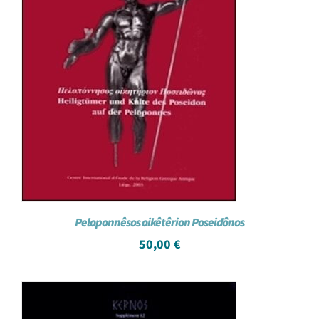
Peloponnêsos oikêtêrion Poseidônos
50,00
€