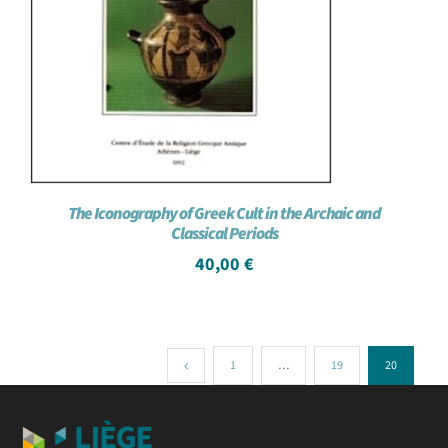
The Iconography of Greek Cult in the Archaic and
Classical Periods
40,00
€
1
…
19
20