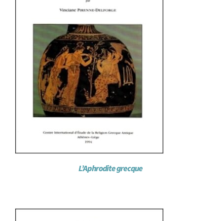
L’Aphrodite grecque