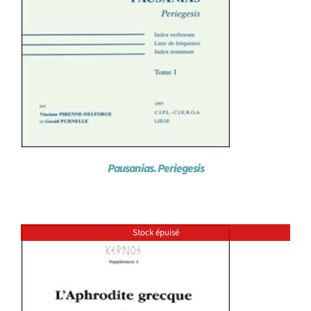
Pausanias. Periegesis
Stock épuisé