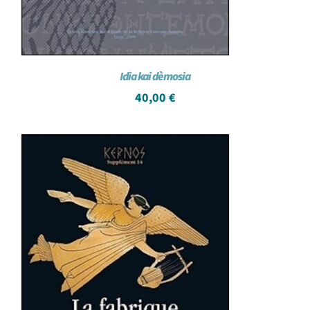
Idia kai dèmosia
40,00
€