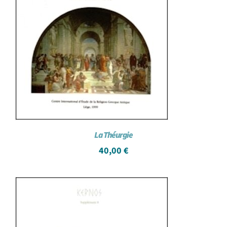
La Théurgie
40,00
€