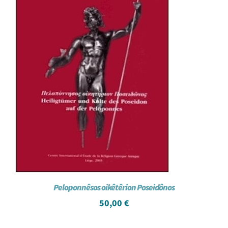
Peloponnêsos oikêtêrion Poseidônos
50,00
€