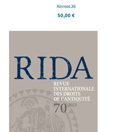
Kernos 36
50,00
€