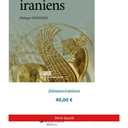
Démons iraniens
40,00
€
Stock épuisé