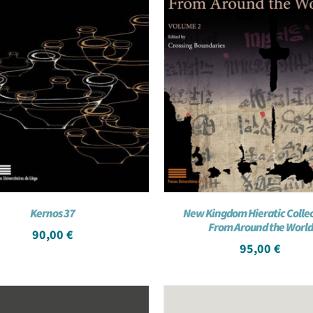
Kernos 37
New Kingdom Hieratic Colle
From Around the World
90,00
€
95,00
€