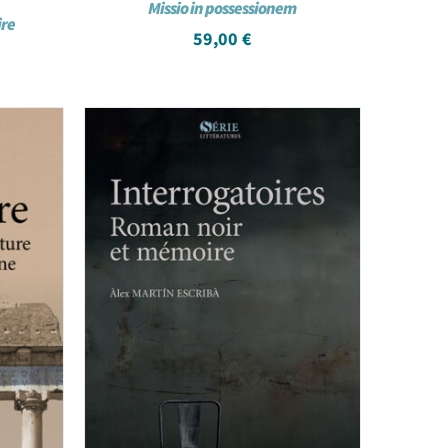
Missio in possessionem
ire
59,00
€