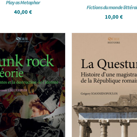
Play as Metaphor
Fictions du monde littéra
40,00
€
10,00
€