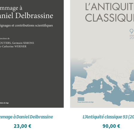
mage à Daniel Delbrassine
L’Antiquité classique 93 (2
23,00
€
90,00
€