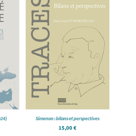
024)
Simenon : bilans et perspectives
15,00
€