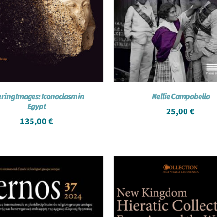
ering Images: Iconoclasm in
Nellie Campobello
Egypt
25,00
€
135,00
€