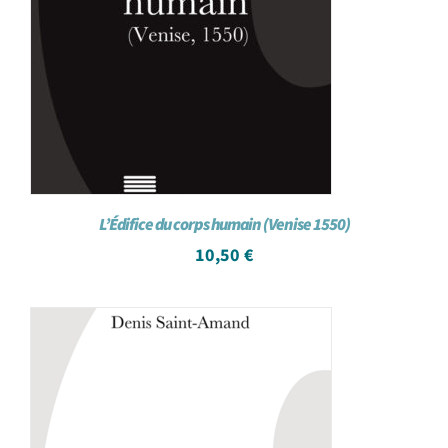
L’Édifice du corps humain (Venise 1550)
10,50
€