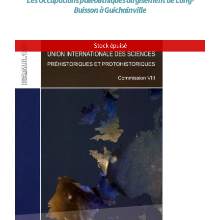
Les Occupations paléolithiques du gisement de Long-
Buisson à Guichainville
Stock épuisé