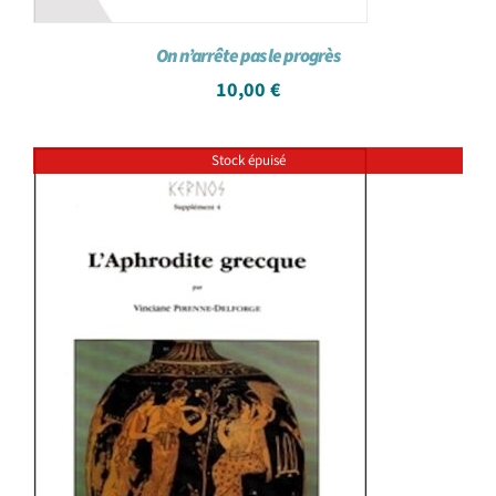
On n’arrête pas le progrès
10,00
€
Stock épuisé