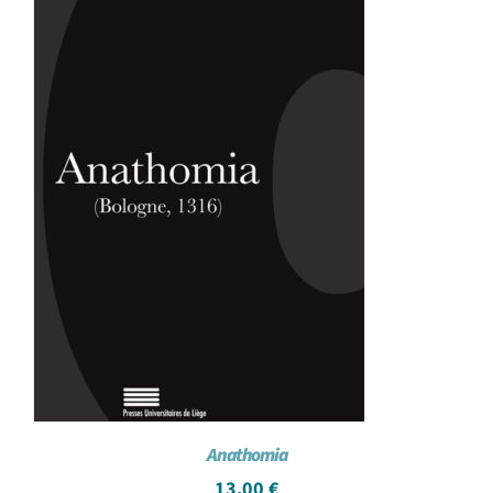
Anathomia
13,00
€