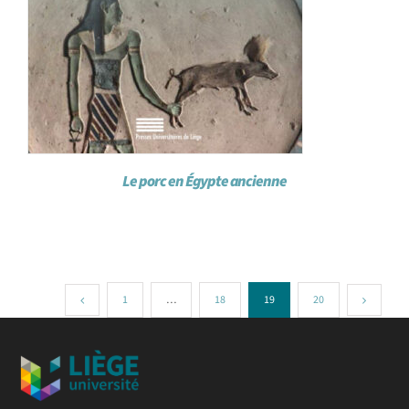
Le porc en Égypte ancienne
1
…
18
19
20