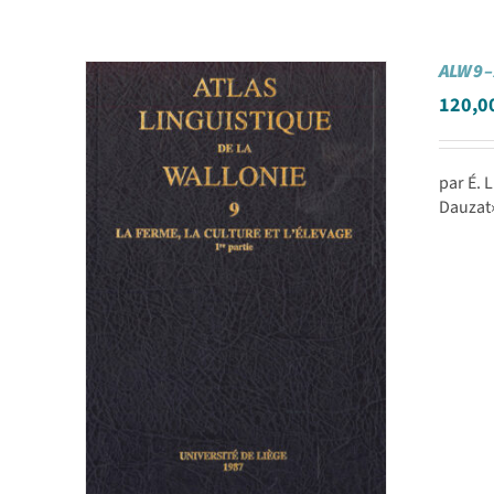
ALW 9 –
120,0
par É. 
Dauzat»