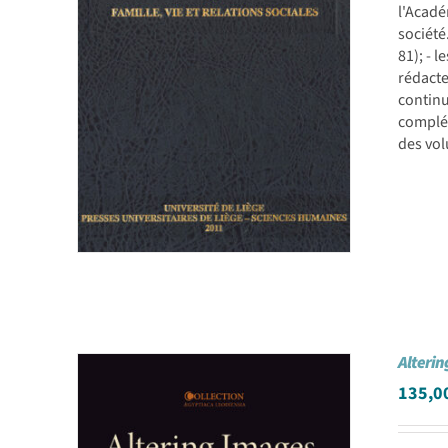
l'Acadé
société
81); - 
rédacte
continu
complét
des vol
Alterin
135,0