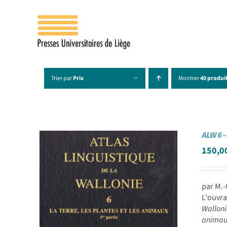
Passer
au
contenu
Trier par
Prix
Montrer
40 produi
ALW 6 –
150,0
par M.-
L'ouvra
Wallon
animau