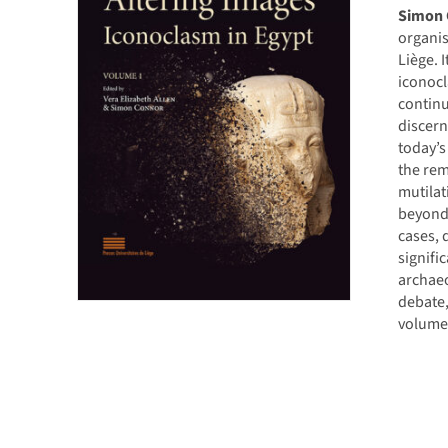
Simon
organi
Liège. 
iconocl
continu
discern
today’s
the rem
mutilat
beyond
cases, 
signifi
archaeo
debate,
volume 