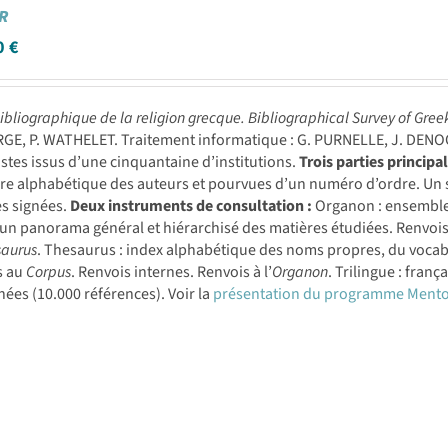
R
0
€
ibliographique de la religion grecque. Bibliographical Survey of Gree
E, P. WATHELET. Traitement informatique : G. PURNELLE, J. DENOOZ
istes issus d’une cinquantaine d’institutions.
Trois parties principal
re alphabétique des auteurs et pourvues d’un numéro d’ordre. Un si
es signées.
Deux instruments de consultation :
Organon : ensemble
 un panorama général et hiérarchisé des matières étudiées. Renvoi
saurus
. Thesaurus : index alphabétique des noms propres, du vocabula
s au
Corpus
. Renvois internes. Renvois à l’
Organon
. Trilingue : fran
ées (10.000 références). Voir la
présentation du programme Mento