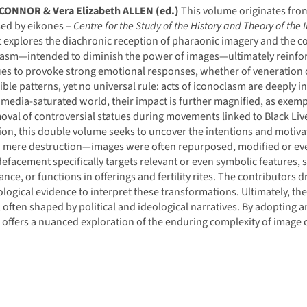
 CONNOR &
Vera Elizabeth ALLEN
(ed.)
This volume originates from
sed by eikones –
Centre for the Study of the History and Theory of the
It explores the diachronic reception of pharaonic imagery and the cond
asm—intended to diminish the power of images—ultimately reinforces
es to provoke strong emotional responses, whether of veneration o
ible patterns, yet no universal rule: acts of iconoclasm are deeply inf
 media-saturated world, their impact is further magnified, as exemp
oval of controversial statues during movements linked to Black Live
ion, this double volume seeks to uncover the intentions and motiv
 mere destruction—images were often repurposed, modified or ev
defacement specifically targets relevant or even symbolic features, s
cance, or functions in offerings and fertility rites. The contributors
logical evidence to interpret these transformations. Ultimately, th
 often shaped by political and ideological narratives. By adopting a
offers a nuanced exploration of the enduring complexity of image 