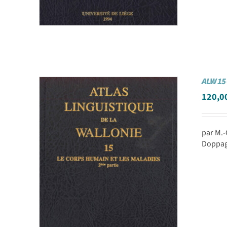
ALW 15 
120,0
par M.
Doppagn