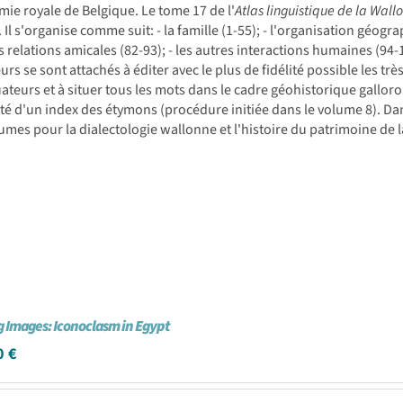
mie royale de Belgique. Le tome 17 de l'
Atlas linguistique de la Wall
. Il s'organise comme suit: - la famille (1-55); - l'organisation géogra
les relations amicales (82-93); - les autres interactions humaines (
urs se sont attachés à éditer avec le plus de fidélité possible les t
ateurs et à situer tous les mots dans le cadre géohistorique gallo
é d'un index des étymons (procédure initiée dans le volume 8). Dan
umes pour la dialectologie wallonne et l'histoire du patrimoine de la
g Images: Iconoclasm in Egypt
0
€