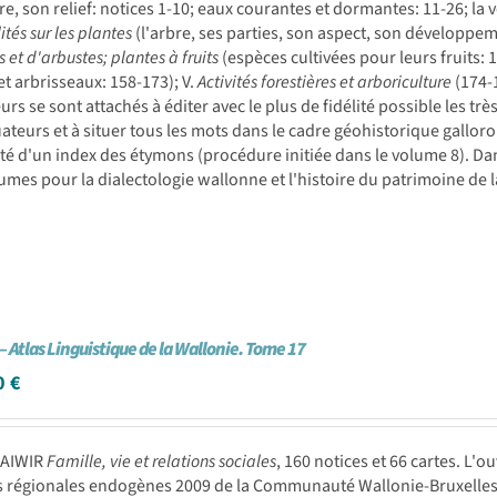
re, son relief: notices 1-10; eaux courantes et dormantes: 11-26; la vé
ités sur les plantes
(l'arbre, ses parties, son aspect, son développement
 et d'arbustes; plantes à fruits
(espèces cultivées pour leurs fruits:
et arbrisseaux: 158-173); V.
Activités forestières et arboriculture
(174-
urs se sont attachés à éditer avec le plus de fidélité possible les t
ateurs et à situer tous les mots dans le cadre géohistorique gallo
é d'un index des étymons (procédure initiée dans le volume 8). Dan
umes pour la dialectologie wallonne et l'histoire du patrimoine de la
– Atlas Linguistique de la Wallonie. Tome 17
0
€
BAIWIR
Famille, vie et relations sociales
, 160 notices et 66 cartes. L'o
 régionales endogènes 2009 de la Communauté Wallonie-Bruxelles; 