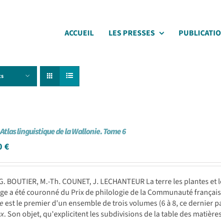
ACCUEIL
LES PRESSES
PUBLICATI
ts
 Atlas linguistique de la Wallonie. Tome 6
0
€
G. BOUTIER, M.-Th. COUNET, J. LECHANTEUR La terre les plantes et les
ge a été couronné du Prix de philologie de la Communauté français
ie
est le premier d'un ensemble de trois volumes (6 à 8, ce dernier pa
x
. Son objet, qu'explicitent les subdivisions de la table des matières,