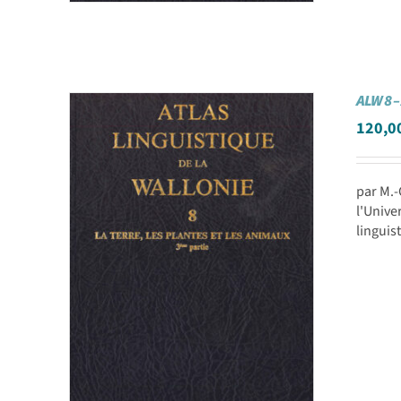
ALW 8 –
120,0
par M.
l'Unive
linguis