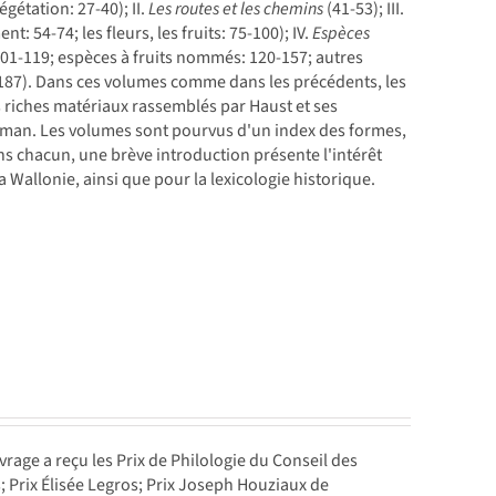
gétation: 27-40); II.
Les routes et les chemins
(41-53); III.
: 54-74; les fleurs, les fruits: 75-100); IV.
Espèces
 101-119; espèces à fruits nommés: 120-157; autres
187). Dans ces volumes comme dans les précédents, les
rès riches matériaux rassemblés par Haust et ses
roman. Les volumes sont pourvus d'un index des formes,
s chacun, une brève introduction présente l'intérêt
 Wallonie, ainsi que pour la lexicologie historique.
uvrage a reçu les Prix de Philologie du Conseil des
Prix Élisée Legros; Prix Joseph Houziaux de