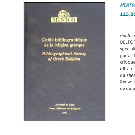
MENTO
125,0
Guide b
DELFORG
spécial
par ord
critiqu
offrant
du
The
Renvoi
de donn