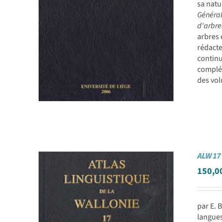
sa natu
Général
d'arbres
arbres 
rédacte
continu
complét
des vol
ALW 17 
150,0
par E. 
langues