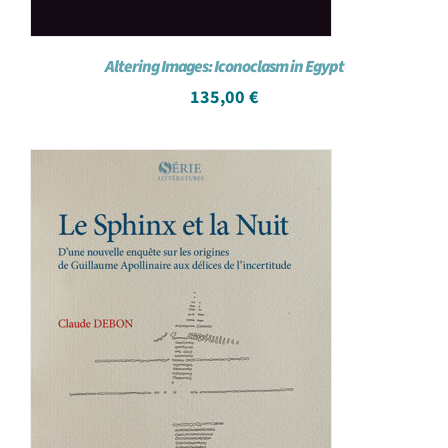
Altering Images: Iconoclasm in Egypt
135,00
€