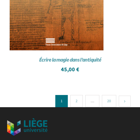
Écrire la magie dans l’antiquité
45,00
€
1
2
…
20