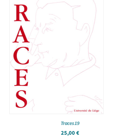
Traces 19
25,00
€