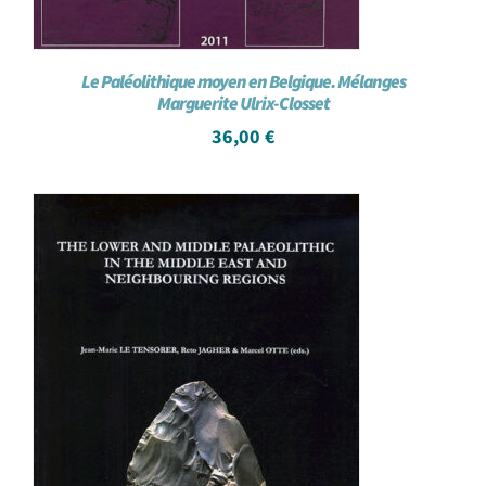
Le Paléolithique moyen en Belgique. Mélanges
Marguerite Ulrix-Closset
36,00
€