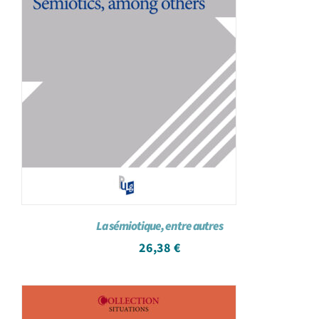
La sémiotique, entre autres
26,38
€