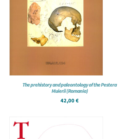
The prehistory and paleontology of the Pestera
Muierii (Romania)
42,00
€