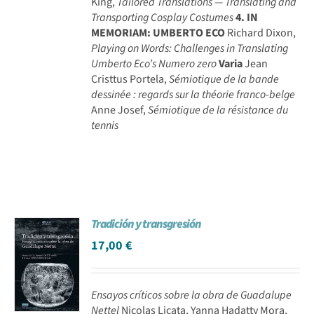
King,
Tailored Translations — Translating and
Transporting Cosplay Costumes
4. IN
MEMORIAM: UMBERTO ECO
Richard Dixon,
Playing on Words: Challenges in Translating
Umberto Eco’s Numero zero
Varia
Jean
Cristtus Portela,
Sémiotique de la bande
dessinée : regards sur la théorie franco-belge
Anne Josef,
Sémiotique de la résistance du
tennis
Tradición y transgresión
17,00
€
Ensayos críticos sobre la obra de Guadalupe
Nettel
Nicolas Licata, Yanna Hadatty Mora,