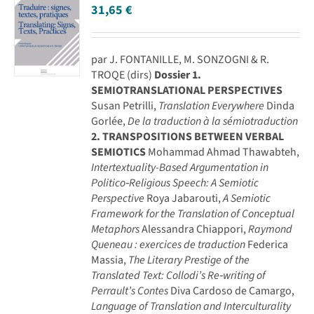
31,65
€
par J. FONTANILLE, M. SONZOGNI & R.
TROQE (dirs)
Dossier
1.
SEMIOTRANSLATIONAL PERSPECTIVES
Susan Petrilli,
Translation Everywhere
Dinda
Gorlée,
De la traduction à la sémiotraduction
2. TRANSPOSITIONS BETWEEN VERBAL
SEMIOTICS
Mohammad Ahmad Thawabteh,
Intertextuality-Based Argumentation in
Politico‑Religious Speech: A Semiotic
Perspective
Roya Jabarouti,
A Semiotic
Framework for the Translation of Conceptual
Metaphors
Alessandra Chiappori,
Raymond
Queneau : exercices de traduction
Federica
Massia,
The Literary Prestige of the
Translated Text: Collodi’s Re‑writing of
Perrault’s Contes
Diva Cardoso de Camargo,
Language of Translation and Interculturality