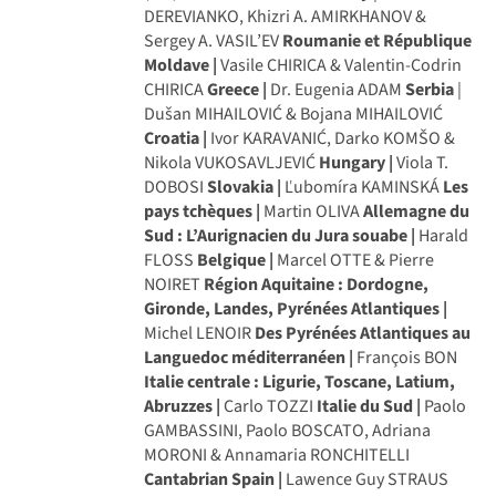
DEREVIANKO, Khizri A. AMIRKHANOV &
Sergey A. VASIL’EV
Roumanie et République
Moldave |
Vasile CHIRICA & Valentin-Codrin
CHIRICA
Greece |
Dr. Eugenia ADAM
Serbia
|
Dušan MIHAILOVIĆ & Bojana MIHAILOVIĆ
Croatia |
Ivor KARAVANIĆ, Darko KOMŠO &
Nikola VUKOSAVLJEVIĆ
Hungary |
Viola T.
DOBOSI
Slovakia |
Ľubomíra KAMINSKÁ
Les
pays tchèques |
Martin OLIVA
Allemagne du
Sud : L’Aurignacien du Jura souabe |
Harald
FLOSS
Belgique |
Marcel OTTE & Pierre
NOIRET
Région Aquitaine : Dordogne,
Gironde, Landes, Pyrénées Atlantiques |
Michel LENOIR
Des Pyrénées Atlantiques au
Languedoc méditerranéen |
François BON
Italie centrale : Ligurie, Toscane, Latium,
Abruzzes |
Carlo TOZZI
Italie du Sud |
Paolo
GAMBASSINI, Paolo BOSCATO, Adriana
MORONI & Annamaria RONCHITELLI
Cantabrian Spain |
Lawence Guy STRAUS