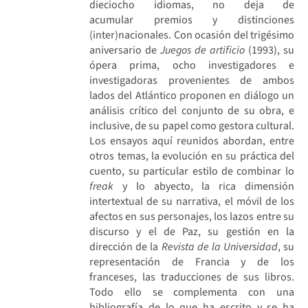
dieciocho idiomas, no deja de
acumular premios y distinciones
(inter)nacionales. Con ocasión del trigésimo
aniversario de
Juegos de artificio
(1993), su
ópera prima, ocho investigadores e
investigadoras provenientes de ambos
lados del Atlántico proponen en diálogo un
análisis crítico del conjunto de su obra, e
inclusive, de su papel como gestora cultural.
Los ensayos aquí reunidos abordan, entre
otros temas, la evolución en su práctica del
cuento, su particular estilo de combinar lo
freak
y lo abyecto, la rica dimensión
intertextual de su narrativa, el móvil de los
afectos en sus personajes, los lazos entre su
discurso y el de Paz, su gestión en la
dirección de la
Revista de la Universidad
, su
representación de Francia y de los
franceses, las traducciones de sus libros.
Todo ello se complementa con una
bibliografía de lo que ha escrito y se ha