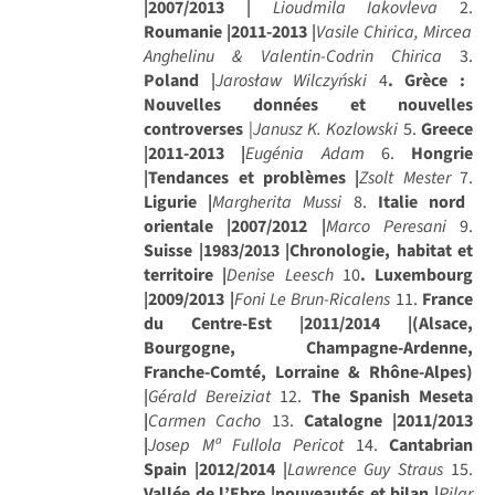
|2007/2013
|
Lioudmila Iakovleva
2.
Roumanie |2011-2013
|
Vasile Chirica, Mircea
Anghelinu & Valentin-Codrin Chirica
3.
Poland
|
Jarosław Wilczyński
4
. Grèce :
Nouvelles données et nouvelles
controverses
|
Janusz K. Kozlowski
5.
Greece
|2011-2013 |
Eugénia Adam
6.
Hongrie
|Tendances et problèmes |
Zsolt Mester
7.
Ligurie |
Margherita Mussi
8.
Italie nord
orientale |2007/2012 |
Marco Peresani
9.
Suisse |1983/2013 |Chronologie, habitat et
territoire |
Denise Leesch
10
. Luxembourg
|2009/2013 |
Foni Le Brun-Ricalens
11.
France
du Centre-Est |2011/2014 |(Alsace,
Bourgogne, Champagne-Ardenne,
Franche-Comté, Lorraine & Rhône-Alpes)
|
Gérald Bereiziat
12.
The Spanish Meseta
|
Carmen Cacho
13.
Catalogne |2011/2013
|
Josep Mª Fullola Pericot
14.
Cantabrian
Spain |2012/2014
|
Lawrence Guy Straus
15.
Vallée de l’Ebre |nouveautés et bilan |
Pilar