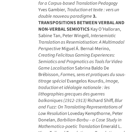
for a Corpus-based Translation Pedagogy
Yves Gambier,
Traduction et texte : vers un
double nouveau paradigme
3.
TRANSPOSITIONS BETWEEN VERBAL AND
NON-VERBAL SEMIOTICS
Kay O’Halloran,
Sabine Tan, Peter Wingell,
Intersemiotic
Translation as Resemiotisation: A Multimodal
Perspective
Miguel Á. Bernal-Merino,
Creating Felicitous Gaming Experiences:
Semiotics and Pragmatics as Tools for Video
Game Localisation
Sabrina Baldo De
Brébisson,
Formes, sens et pratiques du sous-
titrage spécial
Evangelos Kourdis,
Image,
traduction et idéologie nationale : les
lithographies grecques des guerres
balkaniques (1912-1913)
Richard Shiff,
Blur
and Fuzz: On Translating Representations of
Low Resolution
Loveday Kempthorne, Peter
Donelan,
Barbilian-Barbu – a Case Study in
Mathematico-poetic Translation
Emerald L.