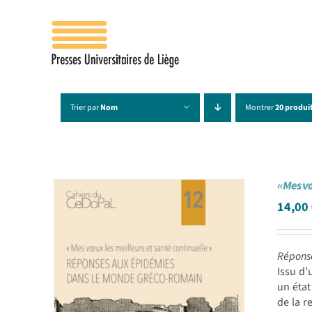
Passer
au
contenu
Trier par
Nom
Montrer
20 produi
« Mes v
14,00
Répons
Issu d’
un état
de la r