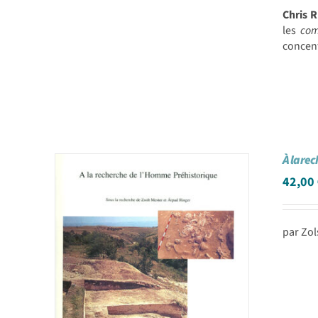
Chris
les
com
concen
À la re
42,00
par Zol