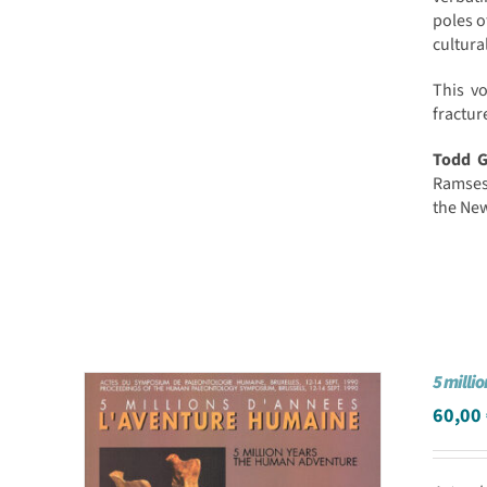
poles o
cultura
This vo
fractur
Todd 
Ramses 
the New
5 milli
60,00