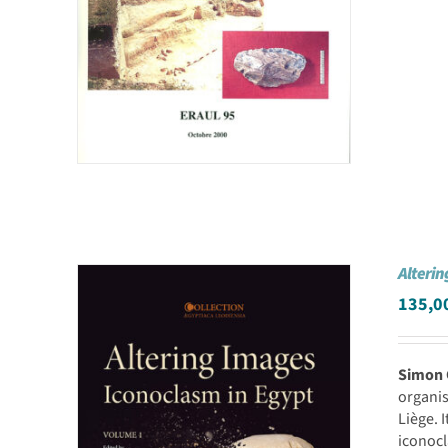
Alterin
135,0
Simon
organi
Liège. 
iconocl