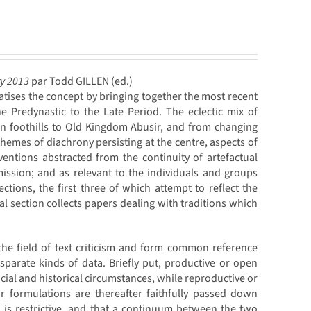
ry 2013
par Todd GILLEN (ed.)
atises the concept by bringing together the most recent
he Predynastic to the Late Period. The eclectic mix of
an foothills to Old Kingdom Abusir, and from changing
h themes of diachrony persisting at the centre, aspects of
ventions abstracted from the continuity of artefactual
ission; and as relevant to the individuals and groups
ctions, the first three of which attempt to reflect the
inal section collects papers dealing with traditions which
the field of text criticism and form common reference
sparate kinds of data. Briefly put, productive or open
 social and historical circumstances, while reproductive or
ir formulations are thereafter faithfully passed down
n is restrictive, and that a continuum between the two