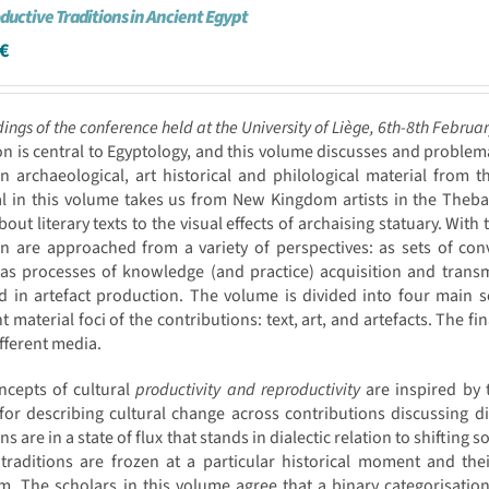
ductive Traditions in Ancient Egypt
€
ings of the conference held at the University of Liège, 6th-8th Februa
on is central to Egyptology, and this volume discusses and problem
 archaeological, art historical and philological material from t
al in this volume takes us from New Kingdom artists in the Theb
bout literary texts to the visual effects of archaising statuary. Wit
on are approached from a variety of perspectives: as sets of con
as processes of knowledge (and practice) acquisition and transm
d in artefact production. The volume is divided into four main se
nt material foci of the contributions: text, art, and artefacts. The f
fferent media.
ncepts of cultural
productivity and reproductivity
are inspired by 
for describing cultural change across contributions discussing di
ons are in a state of flux that stands in dialectic relation to shifting
traditions are frozen at a particular historical moment and the
m. The scholars in this volume agree that a binary categorisatio