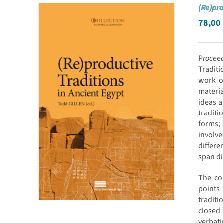
(Re)pro
78,00
P
roceed
Traditi
work on
materi
ideas a
traditi
forms; 
involve
differe
span di
The co
points 
traditi
closed 
verbati