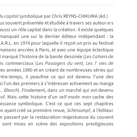
du capital symbolique
par Chris REYNS-CHIKUMA (éd.)
us souvent présentée et étudiée à travers ses auteur·e·s
ussi un rôle capital dans la création. Il existe quelques
 manquait une sur le dernier éditeur indépendant : la
R.L. en 1974 pour laquelle il reçoit un prix au festival
aisons ancrées à Paris, et avec une équipe éclectique
t marqué l’histoire de la bande dessinée (
Les Cahiers de
cès commerciaux (
Les Passagers du vent, Les 7 vies de
 des années 1980 et en créant de nombreuses séries qui
Entre-temps, il peaufine ce qui est devenu l’une des
ussi l’un des premiers à s’intéresser activement au manga
…
Bleach
). Finalement, dans un marché qui est devenu
euf
. Mais cette histoire d’un
self-made man
cache des
aissance symbolique. C’est ce que ces sept chapitres
an ayant créé sa première revue,
Schtroumpf
, à l’éditeur
 en passant par la restauration majestueuse du couvent
 sont mises en scène des expositions prestigieuses