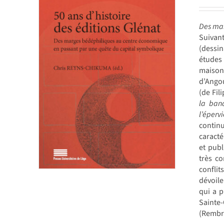
Des mar
Suivant
(dessin
études 
maison 
d’Angou
(de Fil
la band
l’épervi
contin
caracté
et publ
très co
confli
dévoile
qui a p
Sainte
(Rembr