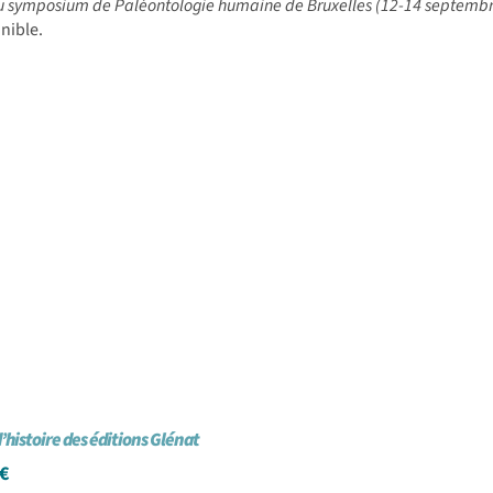
u symposium de Paléontologie humaine de Bruxelles (12-14 septemb
nible.
d’histoire des éditions Glénat
€