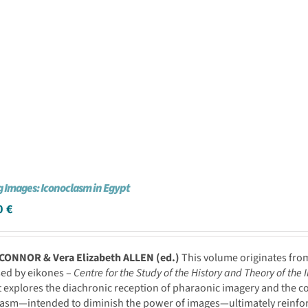
g Images: Iconoclasm in Egypt
0
€
 CONNOR &
Vera Elizabeth ALLEN
(ed.)
This volume originates from
sed by eikones –
Centre for the Study of the History and Theory of the
It explores the diachronic reception of pharaonic imagery and the cond
asm—intended to diminish the power of images—ultimately reinforces