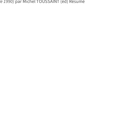
re 1990)
par Michel TOUSSAINT (éd) Résumé