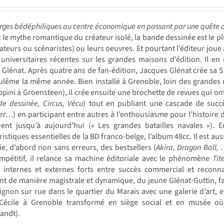
ges bédéphiliques au centre économique en passant par une quête 
 le mythe romantique du créateur isolé, la bande dessinée est le pl
ateurs ou scénaristes) ou leurs oeuvres. Et pourtant l’éditeur joue a
universitaires récentes sur les grandes maisons d’édition. Il en
Glénat. Après quatre ans de fan-édition, Jacques Glénat crée sa S.A.
lême la même année. Bien installé à Grenoble, loin des grandes m
ippini à Groensteen), il crée ensuite une brochette de revues qui on
e dessinée, Circus, Vécu
) tout en publiant une cascade de suc
er
…) en participant entre autres à l’enthousiasme pour l’histoire
uent jusqu’à aujourd’hui (« Les grandes batailles navales »). 
ristiques essentielles de la BD franco-belge, l’album 48cc. Il est a
ie, d’abord non sans erreurs, des bestsellers (
Akira, Dragon Ball,
mpétitif, il relance sa machine éditoriale avec le phénomène
Tit
ts internes et externes forts entre succès commercial et reconn
nt de manière magistrale et dynamique, du jeune Glénat-Guttin, f
ignon sur rue dans le quartier du Marais avec une galerie d’art,
-Cécile à Grenoble transformé en siège social et en musée où
andt).