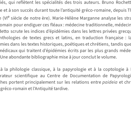
giés, qui reflètent les spécialités des trois auteurs. Bruno Roch
ire et à son succès durant toute l’antiquité gréco-romaine, depuis 
e
 (VI
siècle de notre ère). Marie-Hélène Marganne analyse les st
omain pour endiguer ces fléaux : médecine traditionnelle, médecine
detto scrute les indices d’épidémies dans les lettres privées gre
thologies de textes grecs et latins, en traduction française : l
mies dans les textes historiques, poétiques et chrétiens, tandis q
médicaux qui traitent d’épidémies écrits par les plus grands méd
 Une abondante bibliographie mise à jour conclut le volume.
 la philologie classique, à la papyrologie et à la coptologie à
orateur scientifique au Centre de Documentation de Papyrologie
hes portent principalement sur les relations entre
paideia
et chri
réco-romain et l’Antiquité tardive.