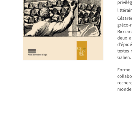
privilé
littéra
Césarée
gréco-r
Ricciar
deux an
d’épidé
textes 
Galien.
Formé à
collab
recherc
monde g