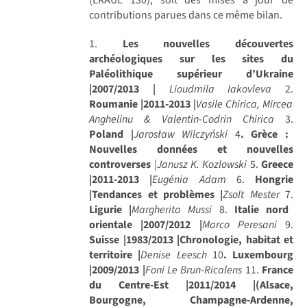
contributions parues dans ce même bilan.
1.
Les nouvelles découvertes
archéologiques sur les sites du
Paléolithique supérieur d’Ukraine
|2007/2013
|
Lioudmila Iakovleva
2.
Roumanie |2011-2013
|
Vasile Chirica, Mircea
Anghelinu & Valentin-Codrin Chirica
3.
Poland
|
Jarosław Wilczyński
4
. Grèce :
Nouvelles données et nouvelles
controverses
|
Janusz K. Kozlowski
5.
Greece
|2011-2013 |
Eugénia Adam
6.
Hongrie
|Tendances et problèmes |
Zsolt Mester
7.
Ligurie |
Margherita Mussi
8.
Italie nord
orientale |2007/2012 |
Marco Peresani
9.
Suisse |1983/2013 |Chronologie, habitat et
territoire |
Denise Leesch
10
. Luxembourg
|2009/2013 |
Foni Le Brun-Ricalens
11.
France
du Centre-Est |2011/2014 |(Alsace,
Bourgogne, Champagne-Ardenne,