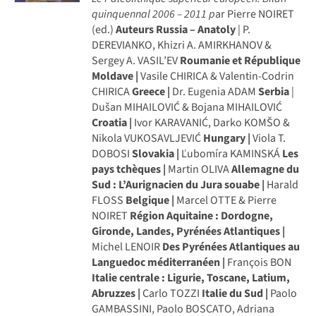
quinquennal 2006 – 2011
p
ar Pierre NOIRET
(ed.)
Auteurs
Russia – Anatoly
| P.
DEREVIANKO, Khizri A. AMIRKHANOV &
Sergey A. VASIL’EV
Roumanie et République
Moldave |
Vasile CHIRICA & Valentin-Codrin
CHIRICA
Greece |
Dr. Eugenia ADAM
Serbia
|
Dušan MIHAILOVIĆ & Bojana MIHAILOVIĆ
Croatia |
Ivor KARAVANIĆ, Darko KOMŠO &
Nikola VUKOSAVLJEVIĆ
Hungary |
Viola T.
DOBOSI
Slovakia |
Ľubomíra KAMINSKÁ
Les
pays tchèques |
Martin OLIVA
Allemagne du
Sud : L’Aurignacien du Jura souabe |
Harald
FLOSS
Belgique |
Marcel OTTE & Pierre
NOIRET
Région Aquitaine : Dordogne,
Gironde, Landes, Pyrénées Atlantiques |
Michel LENOIR
Des Pyrénées Atlantiques au
Languedoc méditerranéen |
François BON
Italie centrale : Ligurie, Toscane, Latium,
Abruzzes |
Carlo TOZZI
Italie du Sud |
Paolo
GAMBASSINI, Paolo BOSCATO, Adriana