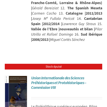
Franche-Comté, Lorraine & Rhône-Alpes)
|
Gérald Bereiziat
12.
The Spanish Meseta
|
Carmen Cacho
13.
Catalogne |2011/2013
|
Josep Mª Fullola Pericot
14.
Cantabrian
Spain |2012/2014
|
Lawrence Guy Straus
15.
Vallée de l’Ebre |nouveautés et bilan |
Pilar
Utrilla et Rafael Domingo
16.
Sud ibérique
|2006/2013 |
Miguel Cortés Sánchez
Stock épuisé
Union Internationale des Sciences
Préhistoriques et Protohistoriques –
Commission VIII
Le Paléolithique supérieur européen. Bilan