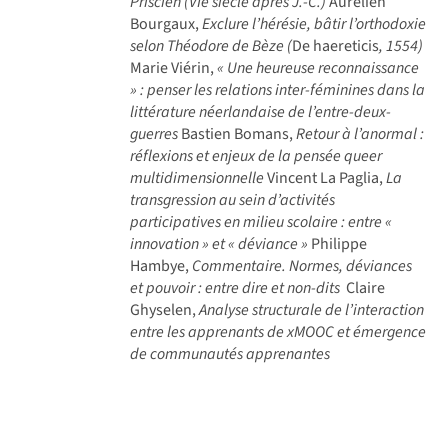
Priscien (VIe siècle après J.-C.)
Aurélien
Bourgaux,
Exclure l’hérésie, bâtir l’orthodoxie
selon Théodore de Bèze (
De haereticis
, 1554)
Marie Viérin,
« Une heureuse reconnaissance
» : penser les relations inter-féminines dans la
littérature néerlandaise de l’entre-deux-
guerres
Bastien Bomans,
Retour à l’anormal :
réflexions et enjeux de la pensée queer
multidimensionnelle
Vincent La Paglia,
La
transgression au sein d’activités
participatives en milieu scolaire : entre «
innovation » et « déviance »
Philippe
Hambye,
Commentaire. Normes, déviances
et pouvoir : entre dire et non-dits
Claire
Ghyselen,
Analyse structurale de l’interaction
entre les apprenants de xMOOC et émergence
de communautés apprenantes