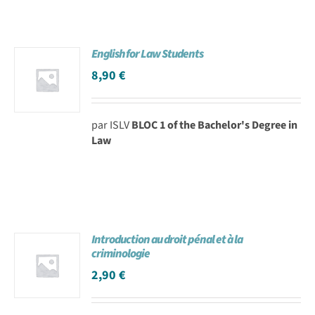
English for Law Students
8,90
€
par ISLV
BLOC 1 of the Bachelor's Degree in
Law
Introduction au droit pénal et à la
criminologie
2,90
€