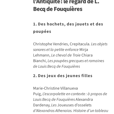
l’Antiquité
: le regard de L.
Becq de Fouqui
è
res
1.
Des hochets, des jouets et des
poup
é
es
Christophe Vendries, Crepitacula.
Les objets
sonores et la petite enfance
Mirja
Lehmann,
Le cheval de Troie
Chiara
Bianchi,
Les poupées grecques et romaines
de Louis Becq de Fouquières
2.
Des jeux des jeunes filles
Marie‑Christine Villanueva
Puig,
L’escarpolette en contexte
:
à propos de
Louis Becq de Fouqui
ères
Alexandra
Dardenay,
Les
Joueuses d’osselets
d’Alexandros Athenaios. Histoire d’un tableau