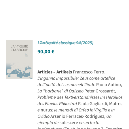
L’Antiquité classique 94 (2025)
90,00
€
Articles – Artikels
Francesco Ferro,
L’inganno impossibile: Zeus come artefice
dell’unità del cosmo nell’Iliade
Paolo Autino,
La “barbarie” di Odisseo
Peter Grossardt,
Probleme des Textverständnisses im Heroikos
des Flavius Philostrat
Paola Gagliardi, Matres
e
nurus
: le menadi di Orfeo in Virgilio e in
Ovidio
Arsenio Ferraces-Rodríguez,
Un
ejemplo de
solescere
en un texto
tardoantiguo (
Epistula de taxone
7)
Federico