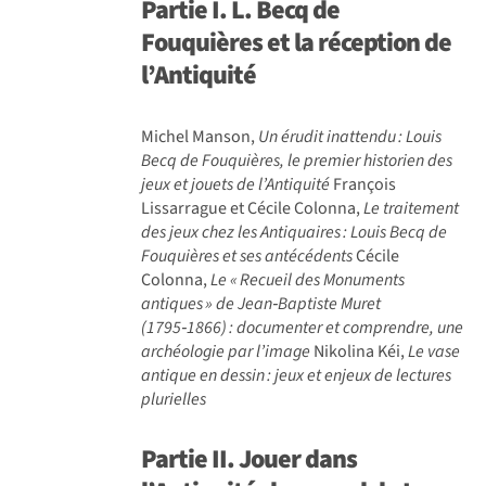
Partie I. L.
Becq de
Fouquières et la réception de
l’Antiquité
Michel Manson,
Un érudit inattendu
: Louis
Becq de Fouqui
ères, le premier historien des
jeux et jouets de l
’Antiquit
é
François
Lissarrague et Cécile Colonna,
Le traitement
des jeux chez les Antiquaires
: Louis Becq de
Fouqui
ères et ses ant
éc
édents
Cécile
Colonna,
Le «
Recueil des Monuments
antiques
» de Jean‑Baptiste Muret
(1795‑1866)
: documenter et comprendre, une
arch
éologie par l
’image
Nikolina Kéi,
Le vase
antique en dessin
: jeux et enjeux de lectures
plurielles
Partie II.
Jouer dans