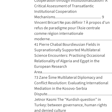
Cooperation through Institutionalization? A
Critical Assessment of Transatlantic
Institutional Cooperation
Mechanisms.............................................. 9
Vincent Bricart Ne pas définir ? À propos d’un
refus de paradigme pour l’Asie centrale
comme région internationale
moderne...............................................................
41 Pierre Chabal Bourdieusian Fields in
Supranationally Supported Multilateral
Science Encounters: Practising Occasional
Relationality of Algeria and Egypt in the
European Research
Area......................................................................
73 Zane Šime Multilateral Diplomacy and
Conflict Resolution: Evaluating International
Mediation in the Kosovo-Serbia
Dispute..............................................................
Jetnor Kasmi The “Kurdish question” in
Turkey: between governance, human rights
and denied culture