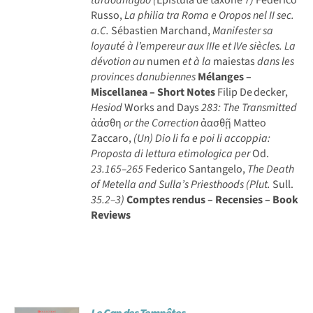
Russo,
La philia tra Roma e Oropos nel II sec.
a.C.
Sébastien Marchand,
Manifester sa
loyauté à l’empereur aux IIIe et IVe siècles. La
dévotion au
numen
et à la
maiestas
dans les
provinces danubiennes
Mélanges –
Miscellanea – Short Notes
Filip De decker,
Hesiod
Works and Days
283: The Transmitted
ἀάσθη
or the Correction
ἀασθῇ Matteo
Zaccaro,
(Un) Dio li fa e poi li accoppia:
Proposta di lettura etimologica per
Od.
23.165–265
Federico Santangelo,
The Death
of Metella and Sulla’s Priesthoods (Plut.
Sull.
35.2–3)
Comptes rendus – Recensies – Book
Reviews