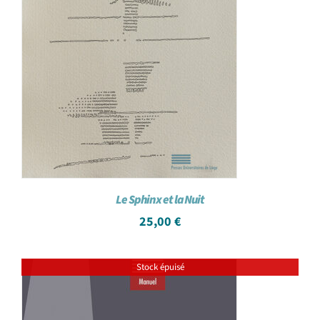
Le Sphinx et la Nuit
25,00
€
Stock épuisé