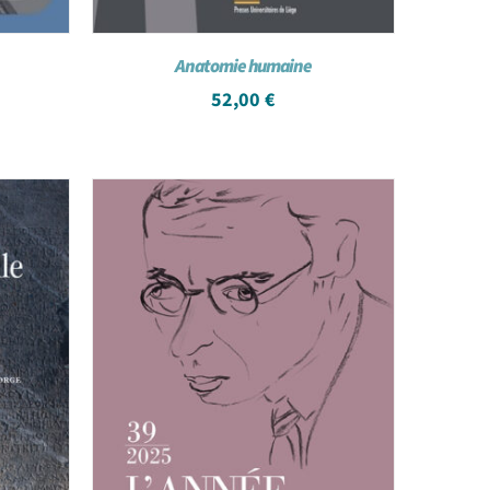
Anatomie humaine
52,00
€