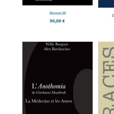
Kernos 38
D
90,00
€