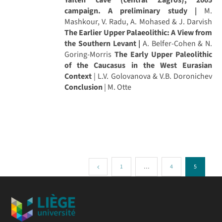
campaign. A preliminary study |
M.
Mashkour, V. Radu, A. Mohased & J. Darvish
The Earlier Upper Palaeolithic: A View from
the Southern Levant |
A. Belfer-Cohen & N.
Goring-Morris
The Early Upper Paleolithic
of the Caucasus in the West Eurasian
Context
| L.V. Golovanova & V.B. Doronichev
Conclusion
| M. Otte
1
…
4
5