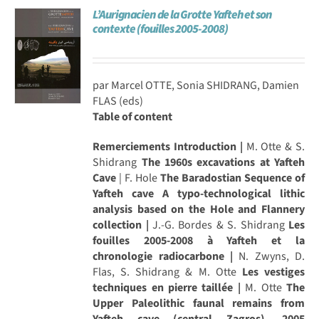
L’Aurignacien de la Grotte Yafteh et son
Achat en ligne
contexte (fouilles 2005-2008)
Panier WooCommerce
par Marcel OTTE, Sonia SHIDRANG, Damien
FLAS (eds)
Table of content
Remerciements
Introduction |
M. Otte & S.
Shidrang
The 1960s excavations at Yafteh
Cave
| F. Hole
The Baradostian Sequence of
Yafteh cave A typo-technological lithic
analysis based on the Hole and Flannery
collection |
J.-G. Bordes & S. Shidrang
Les
fouilles 2005-2008 à Yafteh et la
chronologie radiocarbone |
N. Zwyns, D.
Flas, S. Shidrang & M. Otte
Les vestiges
techniques en pierre taillée |
M. Otte
The
Upper Paleolithic faunal remains from
Yafteh cave (central Zagros), 2005