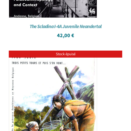
The Scladina I-4A Juvenile Neandertal
42,00
€
Stock épuisé