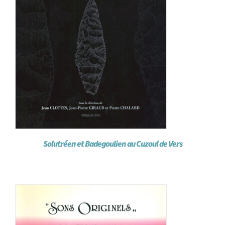
Solutréen et Badegoulien au Cuzoul de Vers