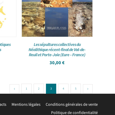
tiques
Les sépultures collectives du
s
Néolithique récent-final de Val-de-
Reuil et Porte-Joie (Eure – France)
30,00
€
1
2
3
4
5
acts
Mentions légales
Conditions générales de vente
Politique de confidentialité