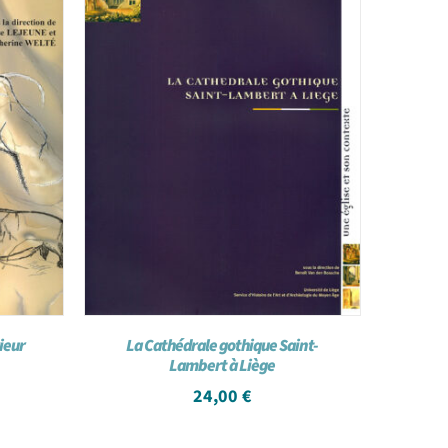
rieur
La Cathédrale gothique Saint-
Lambert à Liège
24,00
€