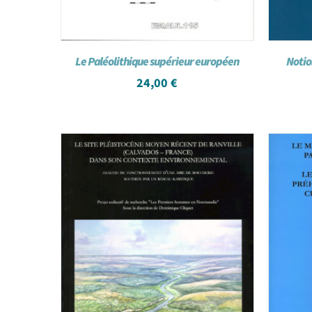
Le Paléolithique supérieur européen
Notio
24,00
€