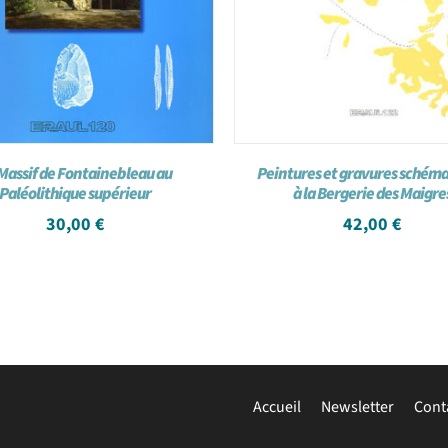
Massif de Fontainebleau au
Peintures et gravures schéma
Paléolithique supérieur
à la Bergerie des Maigre
30,00
€
42,00
€
Accueil
Newsletter
Cont