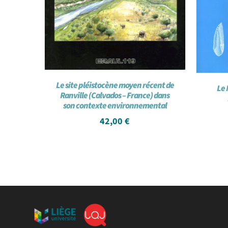
Le site pléistocène moyen récent de
Le 
Ranville (Calvados – France) dans
son contexte environnemental
42,00
€