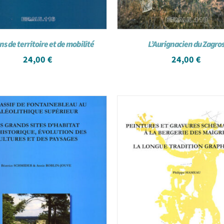
ns de territoire et de mobilité
L’Aurignacien du Zagro
24,00
€
24,00
€