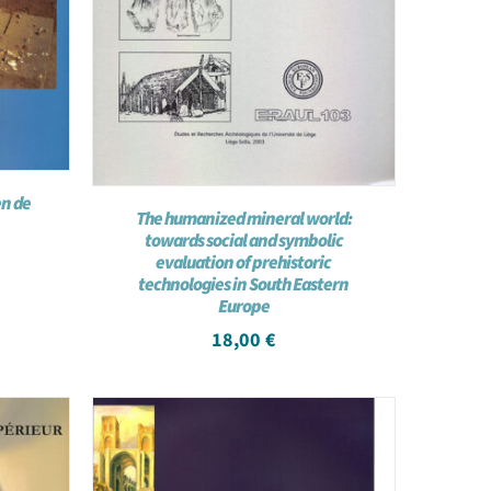
en de
The humanized mineral world:
towards social and symbolic
evaluation of prehistoric
technologies in South Eastern
Europe
18,00
€