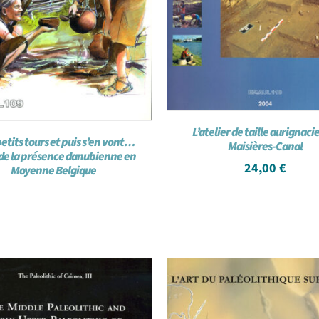
L’atelier de taille aurignaci
petits tours et puis s’en vont…
Maisières-Canal
 de la présence danubienne en
24,00
€
Moyenne Belgique