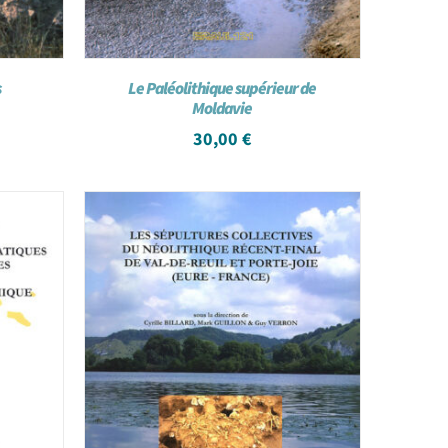
s
Le Paléolithique supérieur de
Moldavie
30,00
€