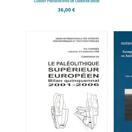
Lower Pleistocene at Olduvai Beds
36,00
€