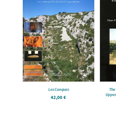
Les Conques
The 
Upper 
42,00
€