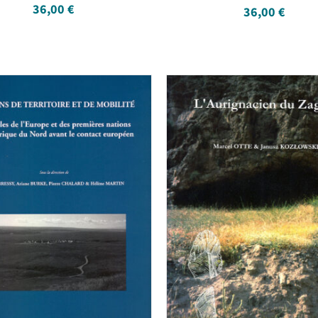
36,00
€
36,00
€