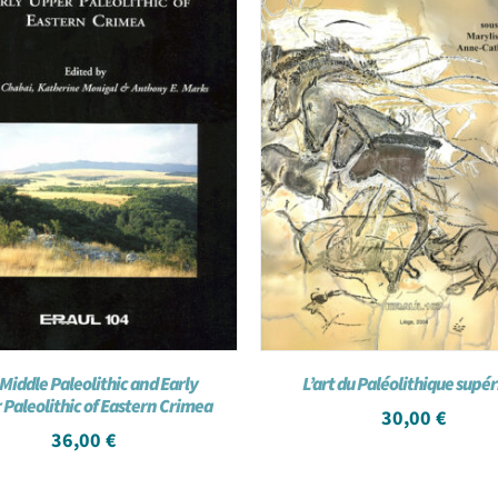
Middle Paleolithic and Early
L’art du Paléolithique supé
Paleolithic of Eastern Crimea
30,00
€
36,00
€