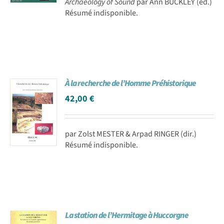
Archaeology of Sound
par Ann BUCKLEY (éd.)
Résumé indisponible.
À la recherche de l’Homme Préhistorique
42,00
€
par Zolst MESTER & Arpad RINGER (dir.)
Résumé indisponible.
La station de l’Hermitage à Huccorgne