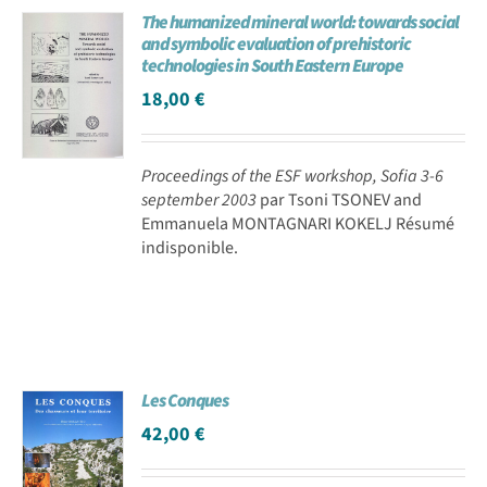
The humanized mineral world: towards social
Achat en ligne
and symbolic evaluation of prehistoric
technologies in South Eastern Europe
18,00
€
Panier WooCommerce
Proceedings of the ESF workshop, Sofia 3-6
september 2003
par Tsoni TSONEV and
Emmanuela MONTAGNARI KOKELJ Résumé
indisponible.
Les Conques
42,00
€