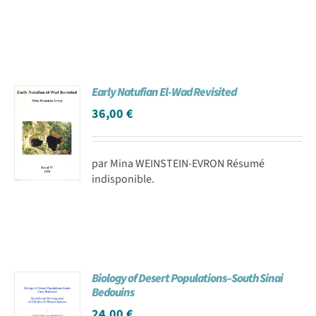
Early Natufian El-Wad Revisited
36,00
€
par Mina WEINSTEIN-EVRON Résumé
indisponible.
Biology of Desert Populations–South Sinai
Bedouins
24,00
€