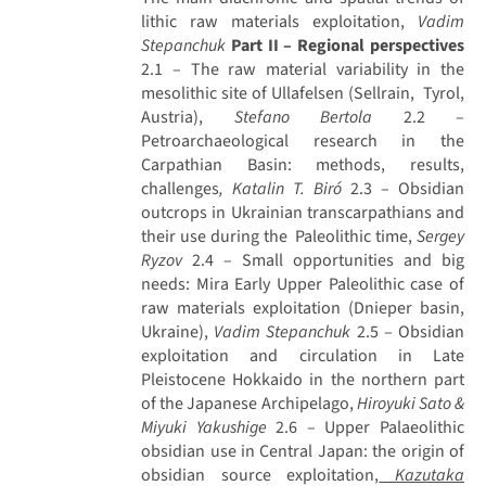
lithic raw materials exploitation,
Vadim
Stepanchuk
Part II – Regional perspectives
2.1 – The raw material variability in the
mesolithic site of Ullafelsen (Sellrain, Tyrol,
Austria),
Stefano Bertola
2.2 –
Petroarchaeological research in the
Carpathian Basin: methods, results,
challenges
, Katalin T. Biró
2.3 – Obsidian
outcrops in Ukrainian transcarpathians and
their use during the Paleolithic time,
Sergey
Ryzov
2.4 – Small opportunities and big
needs: Mira Early Upper Paleolithic case of
raw materials exploitation (Dnieper basin,
Ukraine),
Vadim Stepanchuk
2.5 – Obsidian
exploitation and circulation in Late
Pleistocene Hokkaido in the northern part
of the Japanese Archipelago,
Hiroyuki Sato &
Miyuki Yakushige
2.6 – Upper Palaeolithic
obsidian use in Central Japan: the origin of
obsidian source exploitation,
Kazutaka