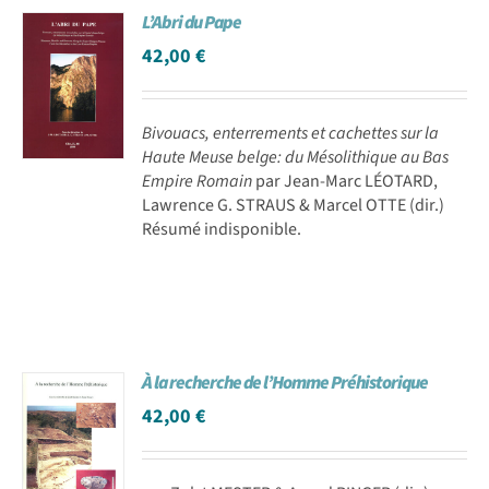
L’Abri du Pape
Achat en ligne
42,00
€
Panier WooCommerce
Bivouacs, enterrements et cachettes sur la
Haute Meuse belge: du Mésolithique au Bas
Empire Romain
par Jean-Marc LÉOTARD,
Lawrence G. STRAUS & Marcel OTTE (dir.)
Résumé indisponible.
À la recherche de l’Homme Préhistorique
42,00
€