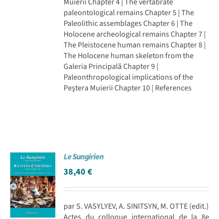
Muierii Chapter 4 | The vertabrate
paleontological remains Chapter 5 | The
Paleolithic assemblages Chapter 6 | The
Holocene archeological remains Chapter 7 |
The Pleistocene human remains Chapter 8 |
The Holocene human skeleton from the
Galeria Principală Chapter 9 |
Paleonthropological implications of the
Peştera Muierii Chapter 10 | References
Le Sungirien
38,40
€
par S. VASYLYEV, A. SINITSYN, M. OTTE (edit.)
Actes du colloque international de la 8e