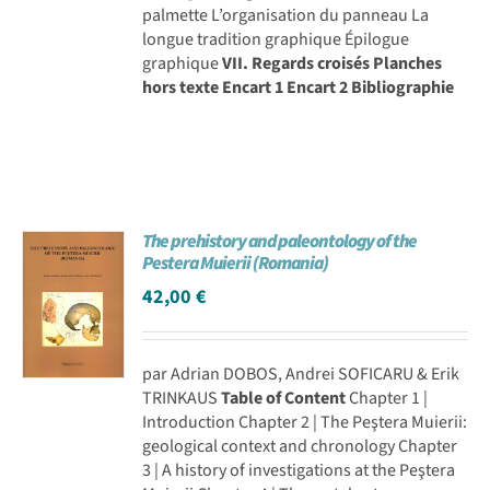
palmette L’organisation du panneau La
longue tradition graphique Épilogue
graphique
VII. Regards croisés Planches
hors texte
Encart 1
Encart 2
Bibliographie
The prehistory and paleontology of the
Pestera Muierii (Romania)
42,00
€
par Adrian DOBOS, Andrei SOFICARU & Erik
TRINKAUS
Table of Content
Chapter 1 |
Introduction Chapter 2 | The Peştera Muierii:
geological context and chronology Chapter
3 | A history of investigations at the Peştera