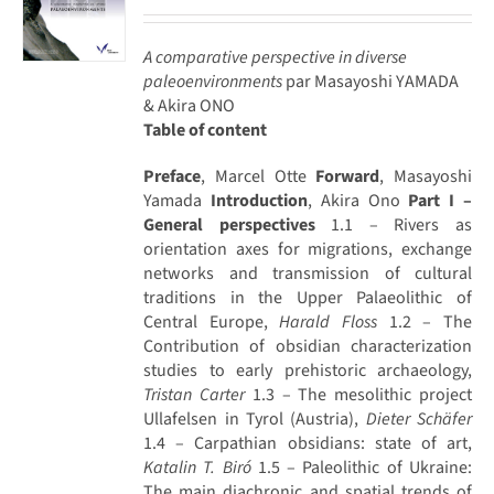
A comparative perspective in diverse
paleoenvironments
par Masayoshi YAMADA
& Akira ONO
Table of content
Preface
, Marcel Otte
Forward
, Masayoshi
Yamada
Introduction
, Akira Ono
Part I –
General perspectives
1.1 – Rivers as
orientation axes for migrations, exchange
networks and transmission of cultural
traditions in the Upper Palaeolithic of
Central Europe,
Harald Floss
1.2 – The
Contribution of obsidian characterization
studies to early prehistoric archaeology,
Tristan Carter
1.3 – The mesolithic project
Ullafelsen in Tyrol (Austria),
Dieter Schäfer
1.4 – Carpathian obsidians: state of art,
Katalin T. Biró
1.5 – Paleolithic of Ukraine:
The main diachronic and spatial trends of