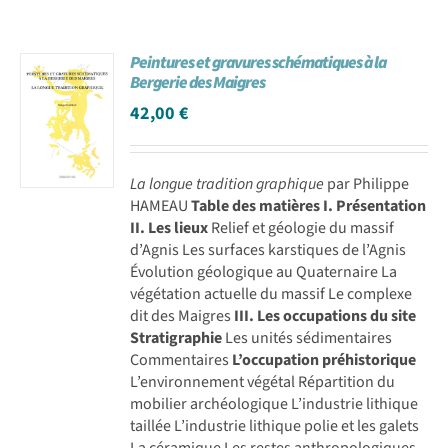
Peintures et gravures schématiques à la
Bergerie des Maigres
42,00
€
La longue tradition graphique
par Philippe
HAMEAU
Table des matières
I. Présentation
II. Les lieux
Relief et géologie du massif
d’Agnis Les surfaces karstiques de l’Agnis
Évolution géologique au Quaternaire La
végétation actuelle du massif Le complexe
dit des Maigres
III. Les occupations du site
Stratigraphie
Les unités sédimentaires
Commentaires
L’occupation préhistorique
L’environnement végétal Répartition du
mobilier archéologique L’industrie lithique
taillée L’industrie lithique polie et les galets
La céramique Les restes anthropologiques