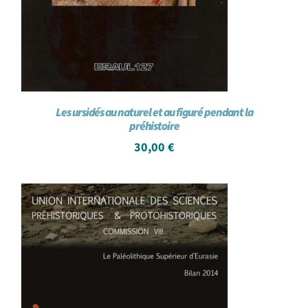
Les ursidés au naturel et au figuré pendant la
préhistoire
30,00
€