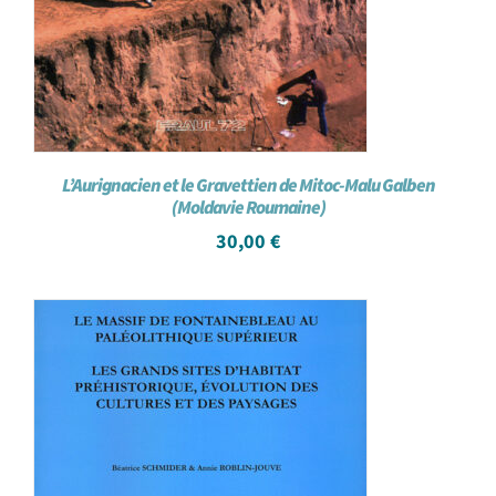
L’Aurignacien et le Gravettien de Mitoc-Malu Galben
(Moldavie Roumaine)
30,00
€