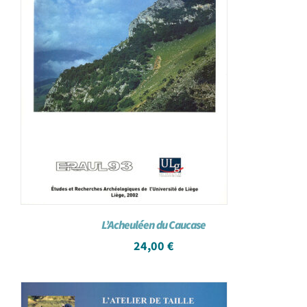
L’Acheuléen du Caucase
24,00
€