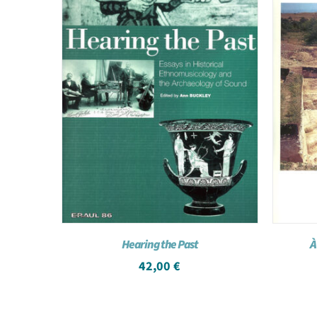
Hearing the Past
À
42,00
€