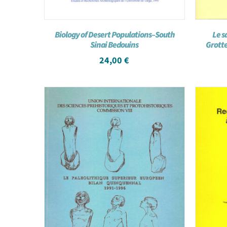
Biology of Desert Populations–South
Le s
Sinai Bedouins
Grotte
24,00
€