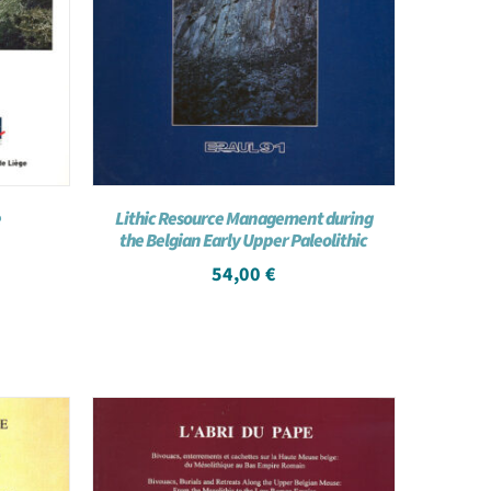
e
Lithic Resource Management during
the Belgian Early Upper Paleolithic
54,00
€