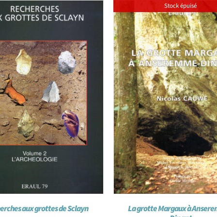
Stock épuisé
erches aux grottes de Sclayn
La grotte Margaux à Anser