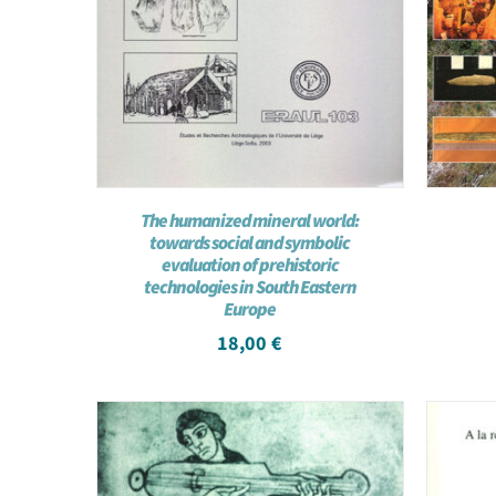
The humanized mineral world:
towards social and symbolic
evaluation of prehistoric
technologies in South Eastern
Europe
18,00
€