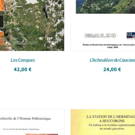
Les Conques
L’Acheuléen du Caucas
42,00
€
24,00
€