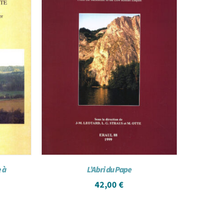
 à
L’Abri du Pape
42,00
€