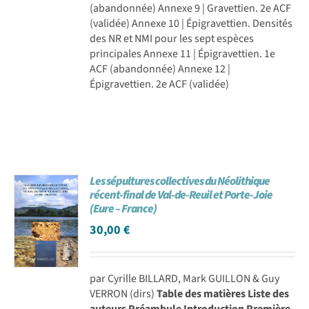
(abandonnée) Annexe 9 | Gravettien. 2e ACF
(validée) Annexe 10 | Épigravettien. Densités
des NR et NMI pour les sept espèces
principales Annexe 11 | Épigravettien. 1e
ACF (abandonnée) Annexe 12 |
Épigravettien. 2e ACF (validée)
Les sépultures collectives du Néolithique
récent-final de Val-de-Reuil et Porte-Joie
(Eure – France)
30,00
€
par Cyrille BILLARD, Mark GUILLON & Guy
VERRON (dirs)
Table des matières
Liste des
auteurs
Préambule
Introduction
Première