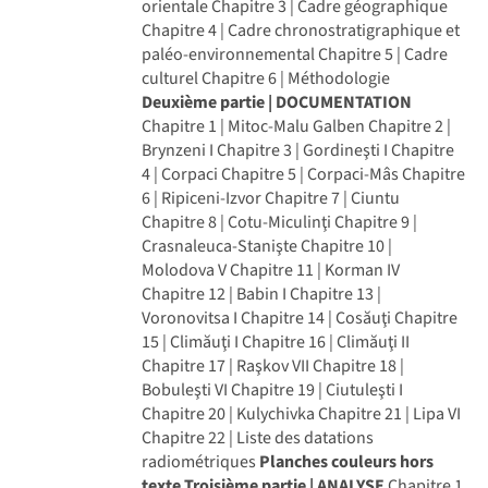
orientale Chapitre 3 | Cadre géographique
Chapitre 4 | Cadre chronostratigraphique et
paléo-environnemental Chapitre 5 | Cadre
culturel Chapitre 6 | Méthodologie
Deuxième partie | DOCUMENTATION
Chapitre 1 | Mitoc-Malu Galben Chapitre 2 |
Brynzeni I Chapitre 3 | Gordineşti I Chapitre
4 | Corpaci Chapitre 5 | Corpaci-Mâs Chapitre
6 | Ripiceni-Izvor Chapitre 7 | Ciuntu
Chapitre 8 | Cotu-Miculinţi Chapitre 9 |
Crasnaleuca-Stanişte Chapitre 10 |
Molodova V Chapitre 11 | Korman IV
Chapitre 12 | Babin I Chapitre 13 |
Voronovitsa I Chapitre 14 | Cosăuţi Chapitre
15 | Climăuţi I Chapitre 16 | Climăuţi II
Chapitre 17 | Raşkov VII Chapitre 18 |
Bobuleşti VI Chapitre 19 | Ciutuleşti I
Chapitre 20 | Kulychivka Chapitre 21 | Lipa VI
Chapitre 22 | Liste des datations
radiométriques
Planches couleurs hors
texte
Troisième partie | ANALYSE
Chapitre 1