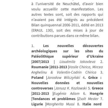
à l’université de Neuchâtel, d’avoir bien
voulu accueillir cette manifestation. Les
autres textes sont, soit des rapports qui
n’avaient pas été intégrés au précédent
Bilan quinquennal 2006-2011, édité en 2013
(ERAUL 130), soit des mises à jour de
contributions parues dans ce même bilan.
1.
Les nouvelles découvertes
archéologiques sur les sites du
Paléolithique supérieur d’Ukraine
|2007/2013
|
Lioudmila Iakovleva
2.
Roumanie |2011-2013
|
Vasile Chirica, Mircea
Anghelinu & Valentin-Codrin Chirica
3.
Poland
|
Jarosław Wilczyński
4
. Grèce :
Nouvelles données et nouvelles
controverses
|
Janusz K. Kozlowski
5.
Greece
|2011-2013 |
Eugénia Adam
6.
Hongrie
|Tendances et problèmes |
Zsolt Mester
7.
Ligurie |
Margherita Mussi
8.
Italie nord