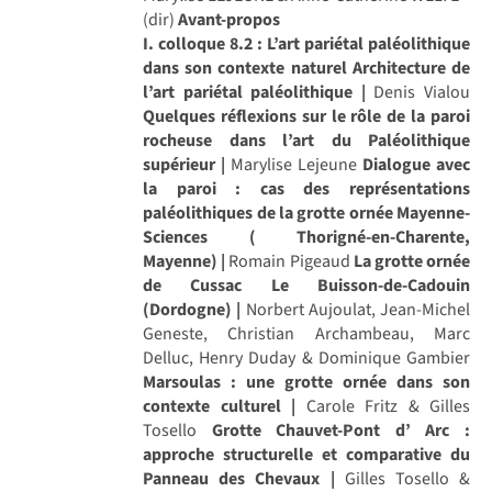
(dir)
Avant-propos
I. colloque 8.2 : L’art pariétal paléolithique
dans son contexte naturel
Architecture de
l’art pariétal paléolithique |
Denis Vialou
Quelques réflexions sur le rôle de la paroi
rocheuse dans l’art du Paléolithique
supérieur |
Marylise Lejeune
Dialogue avec
la paroi : cas des représentations
paléolithiques de la grotte ornée Mayenne-
Sciences ( Thorigné-en-Charente,
Mayenne) |
Romain Pigeaud
La grotte ornée
de Cussac Le Buisson-de-Cadouin
(Dordogne) |
Norbert Aujoulat, Jean-Michel
Geneste, Christian Archambeau, Marc
Delluc, Henry Duday & Dominique Gambier
Marsoulas : une grotte ornée dans son
contexte culturel |
Carole Fritz & Gilles
Tosello
Grotte Chauvet-Pont d’ Arc :
approche structurelle et comparative du
Panneau des Chevaux |
Gilles Tosello &