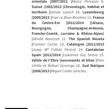
orientale |2007/2012 |
Marco Peresani
9.
Suisse |1983/2013 |Chronologie, habitat et
territoire |
Denise Leesch
10
. Luxembourg
|2009/2013 |
Foni Le Brun-Ricalens
11.
France
du Centre-Est |2011/2014 |(Alsace,
Bourgogne, Champagne-Ardenne,
Franche-Comté, Lorraine & Rhône-Alpes)
|
Gérald Bereiziat
12.
The Spanish Meseta
|
Carmen Cacho
13.
Catalogne |2011/2013
|
Josep Mª Fullola Pericot
14.
Cantabrian
Spain |2012/2014
|
Lawrence Guy Straus
15.
Vallée de l’Ebre |nouveautés et bilan |
Pilar
Utrilla et Rafael Domingo
16.
Sud ibérique
|2006/2013 |
Miguel Cortés Sánchez