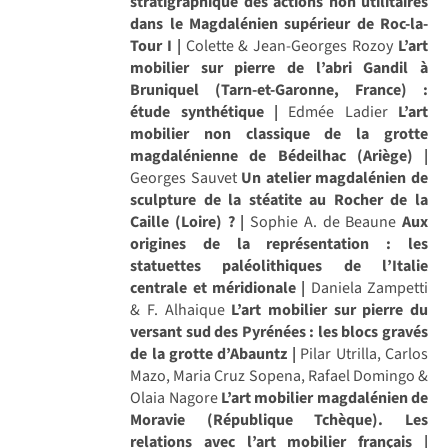
stratigraphique des actions non utilitaires
dans le Magdalénien supérieur de Roc-la-
Tour I |
Colette & Jean-Georges Rozoy
L’art
mobilier sur pierre de l’abri Gandil à
Bruniquel (Tarn-et-Garonne, France) :
étude synthétique |
Edmée Ladier
L’art
mobilier non classique de la grotte
magdalénienne de Bédeilhac (Ariège) |
Georges Sauvet
Un atelier magdalénien de
sculpture de la stéatite au Rocher de la
Caille (Loire) ? |
Sophie A. de Beaune
Aux
origines de la représentation : les
statuettes paléolithiques de l’Italie
centrale et méridionale |
Daniela Zampetti
& F. Alhaique
L’art mobilier sur pierre du
versant sud des Pyrénées : les blocs gravés
de la grotte d’Abauntz |
Pilar Utrilla, Carlos
Mazo, Maria Cruz Sopena, Rafael Domingo &
Olaia Nagore
L’art mobilier magdalénien de
Moravie (République Tchèque). Les
relations avec l’art mobilier français |