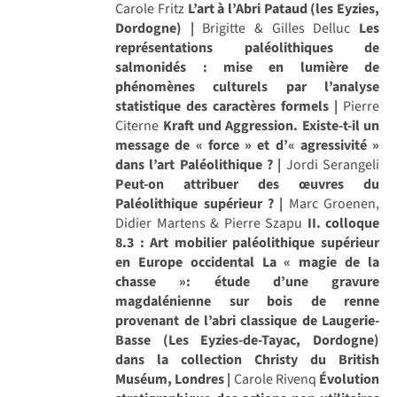
Carole Fritz
L’art à l’Abri Pataud (les Eyzies,
Dordogne) |
Brigitte & Gilles Delluc
Les
représentations paléolithiques de
salmonidés : mise en lumière de
phénomènes culturels par l’analyse
statistique des caractères formels |
Pierre
Citerne
Kraft und Aggression. Existe-t-il un
message de « force » et d’« agressivité »
dans l’art Paléolithique ? |
Jordi Serangeli
Peut-on attribuer des œuvres du
Paléolithique supérieur ? |
Marc Groenen,
Didier Martens & Pierre Szapu
II. colloque
8.3 : Art mobilier paléolithique supérieur
en Europe occidental
La « magie de la
chasse »: étude d’une gravure
magdalénienne sur bois de renne
provenant de l’abri classique de Laugerie-
Basse (Les Eyzies-de-Tayac, Dordogne)
dans la collection Christy du British
Muséum, Londres |
Carole Rivenq
Évolution