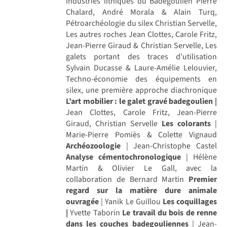
industries lithiques du Badegoulien Pierre
Chalard, André Morala & Alain Turq,
Pétroarchéologie du silex Christian Servelle,
Les autres roches Jean Clottes, Carole Fritz,
Jean-Pierre Giraud & Christian Servelle, Les
galets portant des traces d’utilisation
Sylvain Ducasse & Laure-Amélie Lelouvier,
Techno-économie des équipements en
silex, une première approche diachronique
L’art mobilier : le galet gravé badegoulien |
Jean Clottes, Carole Fritz, Jean-Pierre
Giraud, Christian Servelle
Les colorants
|
Marie-Pierre Pomiès & Colette Vignaud
Archéozoologie
| Jean-Christophe Castel
Analyse cémentochronologique
| Hélène
Martin & Olivier Le Gall, avec la
collaboration de Bernard Martin
Premier
regard sur la matière dure animale
ouvragée
| Yanik Le Guillou
Les coquillages
|
Yvette Taborin
Le travail du bois de renne
dans les couches badegouliennes
| Jean-