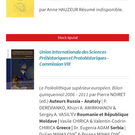
par Anne HAUZEUR Résumé indisponible.
Stock épuisé
Union Internationale des Sciences
Préhistoriques et Protohistoriques –
Commission VIII
Le Paléolithique supérieur européen. Bilan
quinquennal 2006 – 2011
p
ar Pierre NOIRET
(ed.)
Auteurs
Russia – Anatoly
| P.
DEREVIANKO, Khizri A. AMIRKHANOV &
Sergey A. VASIL’EV
Roumanie et République
Moldave |
Vasile CHIRICA & Valentin-Codrin
CHIRICA
Greece |
Dr. Eugenia ADAM
Serbia
|
Dušan MIHAILOVIĆ & Bojana MIHAILOVIĆ