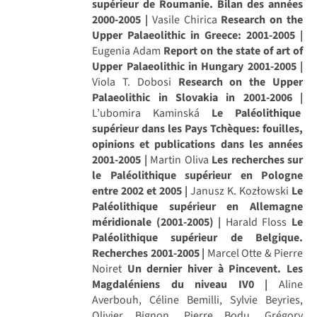
supérieur de Roumanie. Bilan des années
2000-2005 |
Vasile Chirica
Research on the
Upper Palaeolithic in Greece: 2001-2005 |
Eugenia Adam
Report on the state of art of
Upper Palaeolithic in Hungary 2001-2005 |
Viola T. Dobosi
Research on the Upper
Palaeolithic in Slovakia in 2001-2006 |
L’ubomira Kaminská
Le Paléolithique
supérieur dans les Pays Tchèques: fouilles,
opinions et publications dans les années
2001-2005 |
Martin Oliva
Les recherches sur
le Paléolithique supérieur en Pologne
entre 2002 et 2005 |
Janusz K. Kozłowski
Le
Paléolithique supérieur en Allemagne
méridionale (2001-2005) |
Harald Floss
Le
Paléolithique supérieur de Belgique.
Recherches 2001-2005 |
Marcel Otte & Pierre
Noiret
Un dernier hiver à Pincevent. Les
Magdaléniens du niveau IV0 |
Aline
Averbouh, Céline Bemilli, Sylvie Beyries,
Olivier Bignon, Pierre Bodu, Grégory