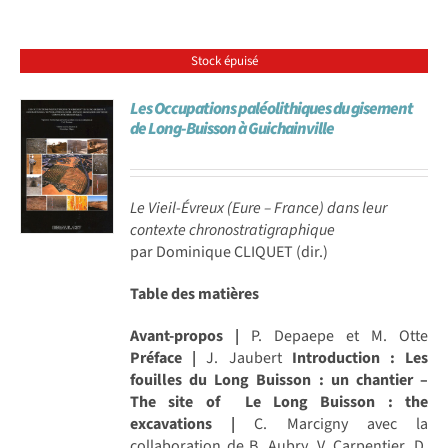
Stock épuisé
Les Occupations paléolithiques du gisement
de Long-Buisson à Guichainville
Le Vieil-Évreux (Eure – France) dans leur
contexte chronostratigraphique
par Dominique CLIQUET (dir.)
Table des matières
Avant-propos |
P. Depaepe et M. Otte
Préface |
J. Jaubert
Introduction : Les
fouilles du Long Buisson : un chantier –
The site of Le Long Buisson : the
excavations |
C. Marcigny avec la
collaboration de B. Aubry, V. Carpentier, D.