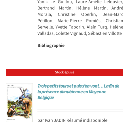
Yanik Le Guillou, Laure-Amélie Lelouvier,
Bertrand Martin, Hélène Martin, André
Morala, Christine Oberlin, Jean-Marc
Pétillon, Marie-Pierre Pomiès, Christian
Servelle, Yvette Taborin, Alain Turq, Hélène
Valladas, Colette Vignaud, Sébastien Villotte
Bibliographie
Stock épuisé
Trois petits tours et puis s’en vont…La fin de
la présence danubienne en Moyenne
Belgique
par Ivan JADIN Résumé indisponible.