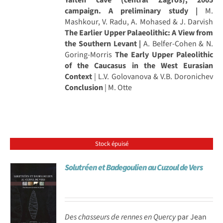
campaign. A preliminary study |
M.
Mashkour, V. Radu, A. Mohased & J. Darvish
The Earlier Upper Palaeolithic: A View from
the Southern Levant |
A. Belfer-Cohen & N.
Goring-Morris
The Early Upper Paleolithic
of the Caucasus in the West Eurasian
Context
| L.V. Golovanova & V.B. Doronichev
Conclusion
| M. Otte
Stock épuisé
Solutréen et Badegoulien au Cuzoul de Vers
Des chasseurs de rennes en Quercy
par Jean