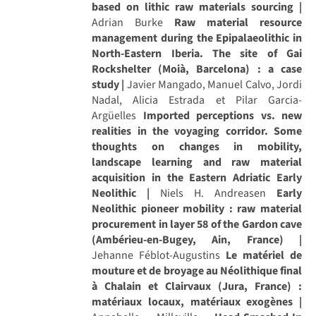
based on lithic raw materials sourcing |
Adrian Burke
Raw material resource
management during the Epipalaeolithic in
North-Eastern Iberia. The site of Gai
Rockshelter (Moià, Barcelona) : a case
study |
Javier Mangado, Manuel Calvo, Jordi
Nadal, Alicia Estrada et Pilar Garcia-
Argüelles
Imported perceptions vs. new
realities in the voyaging corridor. Some
thoughts on changes in mobility,
landscape learning and raw material
acquisition in the Eastern Adriatic Early
Neolithic |
Niels H. Andreasen
Early
Neolithic pioneer mobility : raw material
procurement in layer 58 of the Gardon cave
(Ambérieu-en-Bugey, Ain, France) |
Jehanne Féblot-Augustins
Le matériel de
mouture et de broyage au Néolithique final
à Chalain et Clairvaux (Jura, France) :
matériaux locaux, matériaux exogènes |