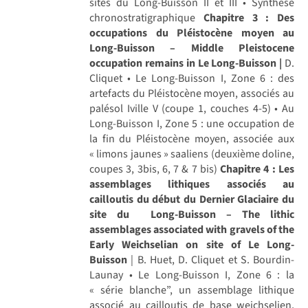
sites du Long-Buisson II et III • Synthèse
chronostratigraphique
Chapitre 3 : Des
occupations du Pléistocène moyen au
Long-Buisson – Middle Pleistocene
occupation remains in Le Long-Buisson |
D.
Cliquet • Le Long-Buisson I, Zone 6 : des
artefacts du Pléistocène moyen, associés au
palésol Iville V (coupe 1, couches 4-5) • Au
Long-Buisson I, Zone 5 : une occupation de
la fin du Pléistocène moyen, associée aux
« limons jaunes » saaliens (deuxième doline,
coupes 3, 3bis, 6, 7 & 7 bis)
Chapitre 4 : Les
assemblages lithiques associés au
cailloutis du début du Dernier Glaciaire du
site du Long-Buisson – The lithic
assemblages associated with gravels of the
Early Weichselian on site of Le Long-
Buisson
| B. Huet, D. Cliquet et S. Bourdin-
Launay • Le Long-Buisson I, Zone 6 : la
« série blanche”, un assemblage lithique
associé au cailloutis de base weichselien,