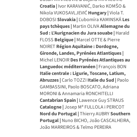
Croatia |
Ivor KARAVANIĆ, Darko KOMŠO &
Nikola VUKOSAVLJEVIĆ
Hungary |
Viola T.
DOBOSI
Slovakia |
Ľubomíra KAMINSKÁ
Les
pays tchèques |
Martin OLIVA
Allemagne du
Sud : L’Aurignacien du Jura souabe |
Harald
FLOSS
Belgique |
Marcel OTTE & Pierre
NOIRET
Région Aquitaine : Dordogne,
Gironde, Landes, Pyrénées Atlantiques |
Michel LENOIR
Des Pyrénées Atlantiques au
Languedoc méditerranéen |
François BON
Italie centrale : Ligurie, Toscane, Latium,
Abruzzes |
Carlo TOZZI
Italie du Sud |
Paolo
GAMBASSINI, Paolo BOSCATO, Adriana
MORONI & Annamaria RONCHITELLI
Cantabrian Spain |
Lawence Guy STRAUS
Catalogne |
Josep Mª FULLOLA i PERICOT
Nord du Portugal |
Thierry AUBRY
Southern
Portugal |
Nuno BICHO, João CASCALHEIRA,
João MARREIROS & Telmo PEREIRA