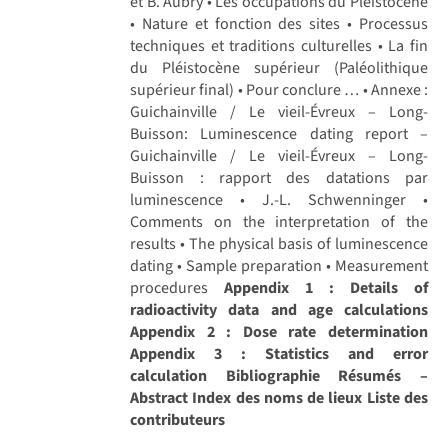
et B. Aubry • Les occupations du Pléistocène
• Nature et fonction des sites • Processus
techniques et traditions culturelles • La fin
du Pléistocène supérieur (Paléolithique
supérieur final) • Pour conclure … • Annexe :
Guichainville / Le vieil-Évreux – Long-
Buisson: Luminescence dating report –
Guichainville / Le vieil-Évreux – Long-
Buisson : rapport des datations par
luminescence • J.-L. Schwenninger •
Comments on the interpretation of the
results • The physical basis of luminescence
dating • Sample preparation • Measurement
procedures
Appendix 1 : Details of
radioactivity data and age calculations
Appendix 2 : Dose rate determination
Appendix 3 : Statistics and error
calculation
Bibliographie
Résumés –
Abstract
Index des noms de lieux
Liste des
contributeurs