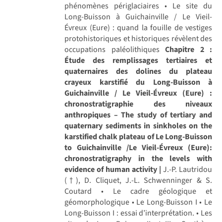
phénomènes périglaciaires • Le site du
Long-Buisson à Guichainville / Le Vieil-
Évreux (Eure) : quand la fouille de vestiges
protohistoriques et historiques révèlent des
occupations paléolithiques
Chapitre 2 :
Étude des remplissages tertiaires et
quaternaires des dolines du plateau
crayeux karstifié du Long-Buisson à
Guichainville / Le Vieil-Évreux (Eure) :
chronostratigraphie des niveaux
anthropiques – The study of tertiary and
quaternary sediments in sinkholes on the
karstified chalk plateau of Le Long-Buisson
to Guichainville /Le Vieil-Évreux (Eure):
chronostratigraphy in the levels with
evidence of human activity |
J.-P. Lautridou
(†), D. Cliquet, J.-L. Schwenninger & S.
Coutard • Le cadre géologique et
géomorphologique • Le Long-Buisson I • Le
Long-Buisson I : essai d’interprétation. • Les