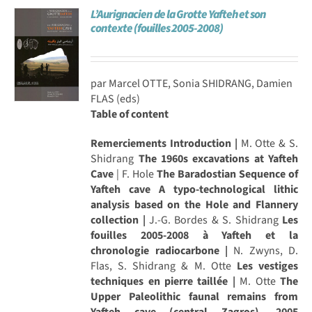
L’Aurignacien de la Grotte Yafteh et son
Achat en ligne
contexte (fouilles 2005-2008)
Panier WooCommerce
par Marcel OTTE, Sonia SHIDRANG, Damien
FLAS (eds)
Table of content
Remerciements
Introduction |
M. Otte & S.
Shidrang
The 1960s excavations at Yafteh
Cave
| F. Hole
The Baradostian Sequence of
Yafteh cave A typo-technological lithic
analysis based on the Hole and Flannery
collection |
J.-G. Bordes & S. Shidrang
Les
fouilles 2005-2008 à Yafteh et la
chronologie radiocarbone |
N. Zwyns, D.
Flas, S. Shidrang & M. Otte
Les vestiges
techniques en pierre taillée |
M. Otte
The
Upper Paleolithic faunal remains from
Yafteh cave (central Zagros), 2005