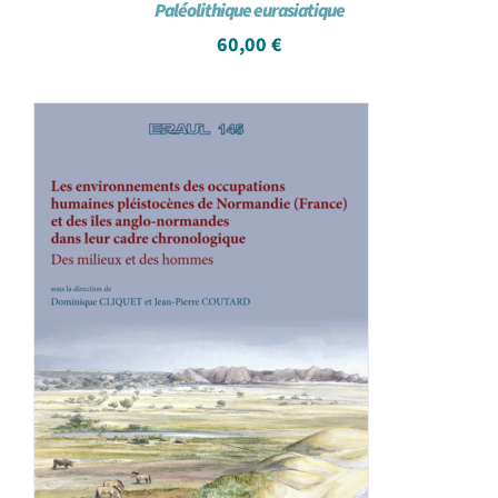
Paléolithique eurasiatique
60,00
€