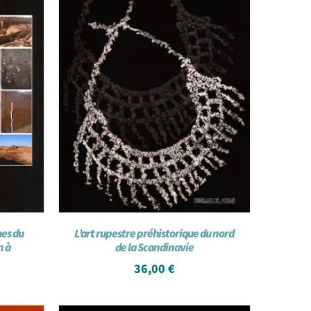
ues du
L’art rupestre préhistorique du nord
n à
de la Scandinavie
36,00
€