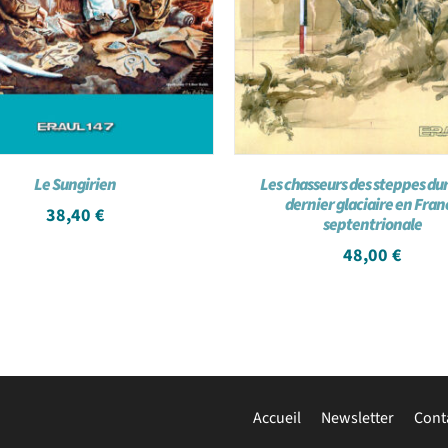
Le Sungirien
Les chasseurs des steppes dur
dernier glaciaire en Fran
38,40
€
septentrionale
48,00
€
Accueil
Newsletter
Cont