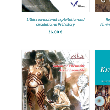
Lithic raw material exploitation and
Re
circulation in Préhistory
fémini
36,00
€