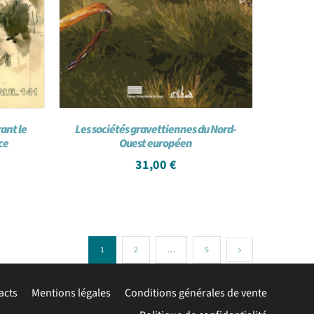
ant le
Les sociétés gravettiennes du Nord-
ce
Ouest européen
31,00
€
1
2
…
5
acts
Mentions légales
Conditions générales de vente