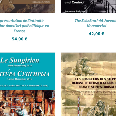
présentation de l’intimité
The Scladina I-4A Juveni
ne dans l’art paléolithique en
Neandertal
France
42,00
€
54,00
€