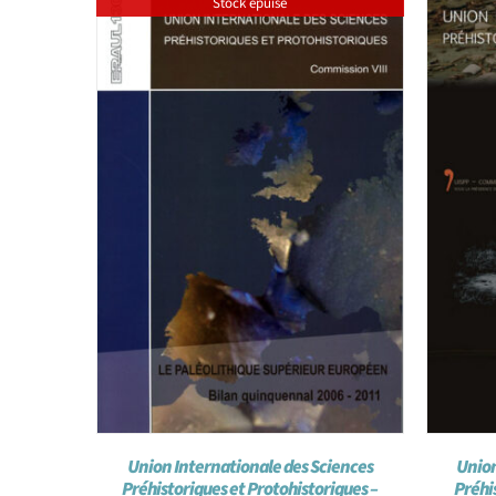
Stock épuisé
Union Internationale des Sciences
Union
Préhistoriques et Protohistoriques –
Préhi