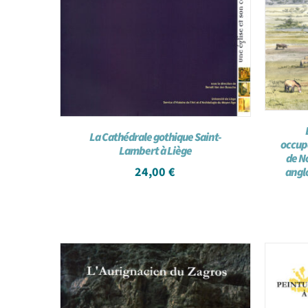
La Cathédrale gothique Saint-
occup
Lambert à Liège
de N
24,00
€
angl