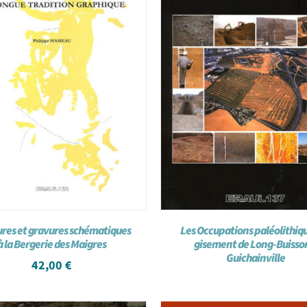
ures et gravures schématiques
Les Occupations paléolithiq
à la Bergerie des Maigres
gisement de Long-Buisso
Guichainville
42,00
€