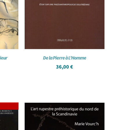
rieur
De la Pierre à L’Homme
36,00
€