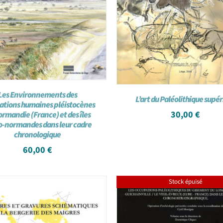
Les Environnements des
L’art du Paléolithique supé
ations humaines pléistocènes
30,00
€
ormandie (France) et des îles
o-normandes dans leur cadre
chronologique
60,00
€
Stock épuisé