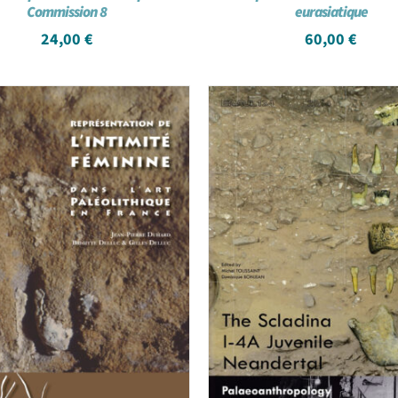
Commission 8
eurasiatique
24,00
€
60,00
€