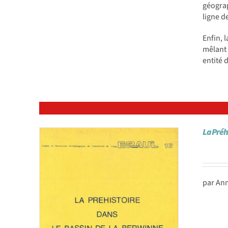
géogra
ligne d
Enfin, 
mêlant 
entité 
La Préh
par An