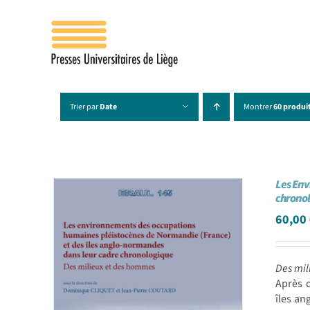
Passer
au
contenu
Trier par
Date
Montrer
60 produi
Les Env
chrono
60,00
Des mil
Après 
îles an