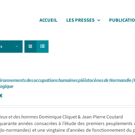
ACCUEIL
LES PRESSES
PUBLICATI
ts
ironnements des occupations humaines pléistocènes de Normandie (Fr
logique
€
ieux et des hommes
Dominique Cliquet & Jean-Pierre Coutard
quarante années consacrées à l’étude des premiers peuplements
glo-normandes) et une vingtaine d’années de fonctionnement du p