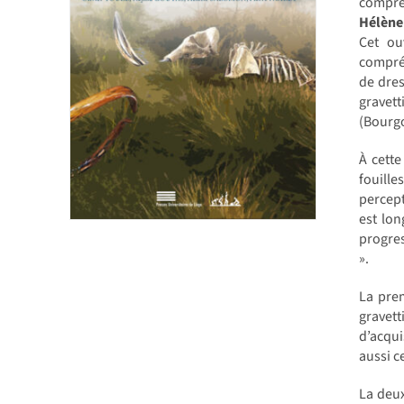
compréh
Hélène 
Cet ou
compréh
de dres
gravet
(Bourgo
À cette
fouille
percep
est lon
progres
».
La pre
gravet
d’acqui
aussi c
La deux