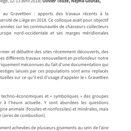
ège, 12-13 avril 2018)
Olivier Touzé, Nejma Goutas,
n au Gravettien : apports des travaux récents à la
rsité de Liège en 2018. Ce colloque avait pour objectif
s années sur les communautés de chasseurs-collecteurs
Europe nord-occidentale et ses marges méridionales
nformer et débattre des sites récemment découverts, des
 Ces différents travaux renouvellent en profondeur notre
oriquement méconnues du fait d’une documentation qui
vestiges laissés par ces populations sont ainsi replacés
elles sur ce qu’il est d’usage d’appeler le « Gravettien
ts techno-économiques et « symboliques » des groupes
e à l’heure actuelle. Y sont abordées les questions
gine animale (fossiles et nonfossiles) et minérales, mais
 (aires de combustion).
mment achevées de plusieurs gisements au sein de l’aire