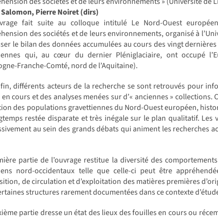
ension des sociétés et de leurs environnements » (Université de Li
Salomon, Pierre Noiret (dirs)
vrage fait suite au colloque intitulé Le Nord-Ouest europée
ension des sociétés et de leurs environnements, organisé à l’Unive
ser le bilan des données accumulées au cours des vingt dernière
tiennes qui, au cœur du dernier Pléniglaciaire, ont occupé l’
gne-Franche-Comté, nord de l’Aquitaine).
 fin, différents acteurs de la recherche se sont retrouvés pour i
s en cours et des analyses menées sur d’« anciennes » collections.
tion des populations gravettiennes du Nord-Ouest européen, hist
gtemps restée disparate et très inégale sur le plan qualitatif. Les 
sivement au sein des grands débats qui animent les recherches actu
mière partie de l’ouvrage restitue la diversité des comportemen
tiens nord-occidentaux telle que celle-ci peut être appréhendé
sition, de circulation et d’exploitation des matières premières d’ori
ertaines structures rarement documentées dans ce contexte d’étude
ième partie dresse un état des lieux des fouilles en cours ou réce