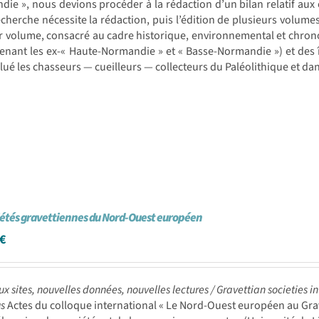
ie », nous devions procéder à la rédaction d’un bilan relatif aux 
echerche nécessite la rédaction, puis l’édition de plusieurs volumes
r volume, consacré au cadre historique, environnemental et chro
nant les ex-« Haute-Normandie » et « Basse-Normandie ») et des 
lué les chasseurs — cueilleurs — collecteurs du Paléolithique et 
iétés gravettiennes du Nord-Ouest européen
€
x sites, nouvelles données, nouvelles lectures /
Gravettian societies i
gs
Actes du colloque international « Le Nord-Ouest européen au Grave