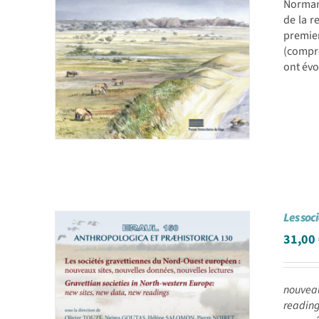
Normand
de la r
premie
(compre
ont évo
Les soc
31,00
nouveau
readin