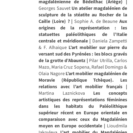
magdalénienne de Bédeilhac (Ariège) |
Georges Sauvet
Un atelier magdalénien de
sculpture de la stéatite au Rocher de la
Caille (Loire) ? |
Sophie A. de Beaune
Aux
origines de la représentation : les
statuettes paléolithiques de l’Italie
centrale et méridionale |
Daniela Zampetti
& F. Alhaique
L’art mobilier sur pierre du
versant sud des Pyrénées : les blocs gravés
de la grotte d’Abauntz |
Pilar Utrilla, Carlos
Mazo, Maria Cruz Sopena, Rafael Domingo &
Olaia Nagore
L’art mobilier magdalénien de
Moravie (République Tchèque). Les
relations avec l’art mobilier français |
Martina Laznickova
Les concepts
artistiques des représentations féminines
dans les habitats du Paléolithique
supérieur récent en Europe orientale en
comparaison avec ceux du Magdalénien
moyen en Europe occidentale |
Lioudmila
Iakovleva
L’art mobilier du Magdalénien