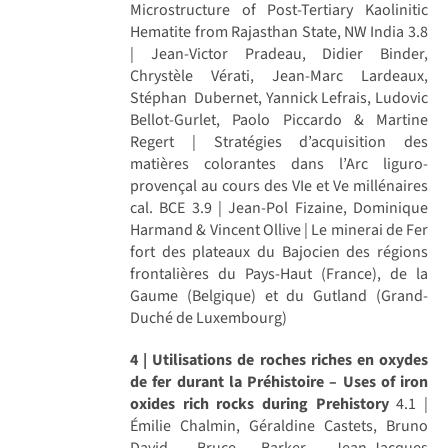
Microstructure of Post-Tertiary Kaolinitic
Hematite from Rajasthan State, NW India 3.8
| Jean-Victor Pradeau, Didier Binder,
Chrystèle Vérati, Jean-Marc Lardeaux,
Stéphan Dubernet, Yannick Lefrais, Ludovic
Bellot-Gurlet, Paolo Piccardo & Martine
Regert | Stratégies d’acquisition des
matières colorantes dans l’Arc liguro-
provençal au cours des VIe et Ve millénaires
cal. BCE 3.9 | Jean-Pol Fizaine, Dominique
Harmand & Vincent Ollive | Le minerai de Fer
fort des plateaux du Bajocien des régions
frontalières du Pays-Haut (France), de la
Gaume (Belgique) et du Gutland (Grand-
Duché de Luxembourg)
4 | Utilisations de roches riches en oxydes
de fer durant la Préhistoire – Uses of iron
oxides rich rocks during Prehistory
4.1 |
Émilie Chalmin, Géraldine Castets, Bruno
David, Bruce Barker, Jean-Jacques