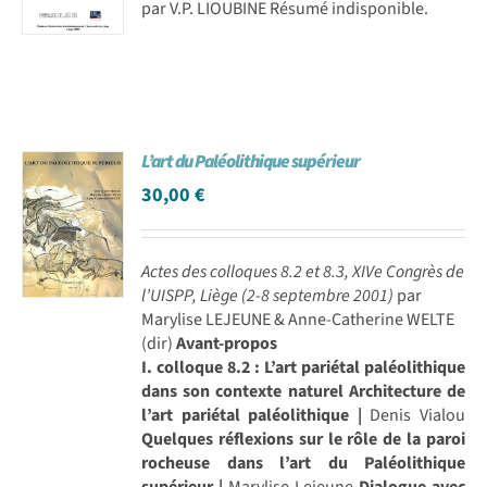
par V.P. LIOUBINE Résumé indisponible.
L’art du Paléolithique supérieur
30,00
€
Actes des colloques 8.2 et 8.3, XIVe Congrès de
l’UISPP, Liège (2-8 septembre 2001)
par
Marylise LEJEUNE & Anne-Catherine WELTE
(dir)
Avant-propos
I. colloque 8.2 : L’art pariétal paléolithique
dans son contexte naturel
Architecture de
l’art pariétal paléolithique |
Denis Vialou
Quelques réflexions sur le rôle de la paroi
rocheuse dans l’art du Paléolithique
supérieur |
Marylise Lejeune
Dialogue avec