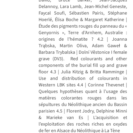
Delannoy, Lara Lamb, Jean-Michel Geneste,
Faycal Soufi, Sébastien Pairis, Stéphane
Hoerlé, Élisa Boche & Margaret Katherine |
Étude des pigments rouges du panneau du «
Genyornis », Terre d’Arnhem, Australie :
origines de l’hématite ? 4.2 | Joanna
Trąbska, Martin Oliva, Adam Gaweł &
Barbara Trybalska | Dolní Věstonice I female
grave (DV3). Red colourants and other
components of the burial fill up and grave
floor 4.3 | Julia Kitzig & Britta Ramminge |
Use and distribution of colourants in
Western LBK sites 4.4 | Corinne Thevenet |
Quelques hypothèses quant à l’usage des
matières colorantes rouges dans les
sépultures du Néolithique ancien du Bassin
parisien 4.5 | Florent Jodry, Delphine Minni
& Marieke van Es | L’acquisition et
l’exploitation des roches riches en oxydes
de fer en Alsace du Néolithique à La Tène