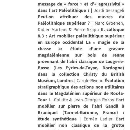
message de « force » et d’« agressivité »
dans l’art Paléolithique ? |
Jordi Serangeli
Peut-on attribuer des œuvres du
Paléolithique supérieur ? |
Marc Groenen,
Didier Martens & Pierre Szapu
II. colloque
8.3 : Art mobilier paléolithique supérieur
en Europe occidental
La « magie de la
chasse »: étude d’une gravure
magdalénienne sur bois de renne
provenant de l’abri classique de Laugerie-
Basse (Les Eyzies-de-Tayac, Dordogne)
dans la collection Christy du British
Muséum, Londres |
Carole Rivenq
Évolution
stratigraphique des actions non utilitaires
dans le Magdalénien supérieur de Roc-la-
Tour I |
Colette & Jean-Georges Rozoy
L’art
mobilier sur pierre de l’abri Gandil à
Bruniquel (Tarn-et-Garonne, France) :
étude synthétique |
Edmée Ladier
L’art
mobilier non classique de la grotte