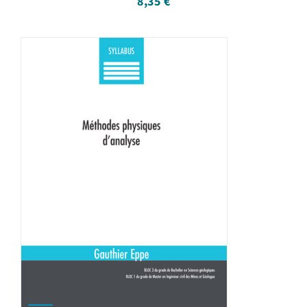
8,35
€