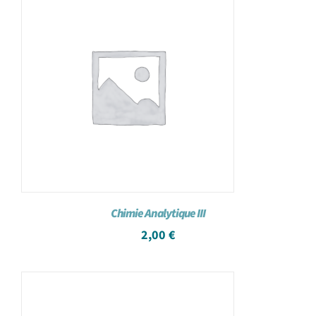
Achat en ligne
Panier WooCommerce
Chimie Analytique III
2,00
€