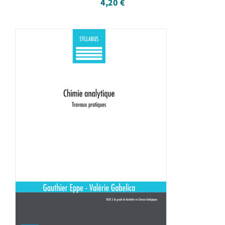
4,20
€