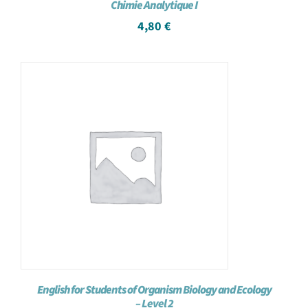
Chimie Analytique I
4,80
€
English for Students of Organism Biology and Ecology
– Level 2