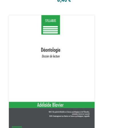
6,40
€