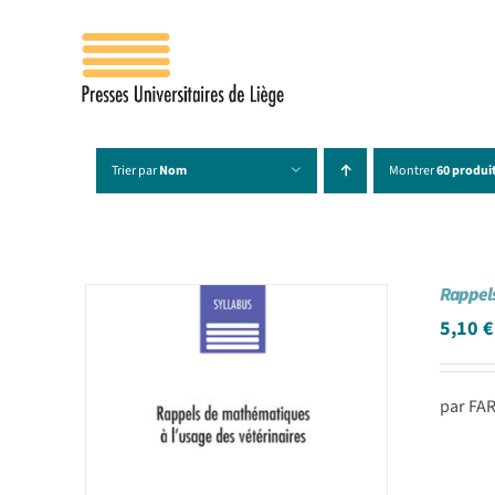
Passer
au
contenu
Trier par
Nom
Montrer
60 produi
Rappels
5,10
€
par FAR