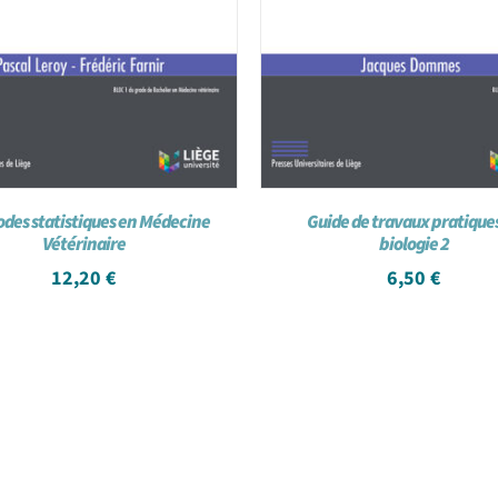
des statistiques en Médecine
Guide de travaux pratique
Vétérinaire
biologie 2
12,20
€
6,50
€