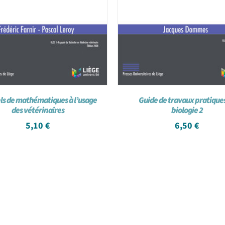
s de mathématiques à l’usage
Guide de travaux pratique
des vétérinaires
biologie 2
5,10
€
6,50
€