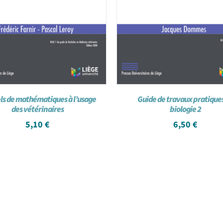
s de mathématiques à l’usage
Guide de travaux pratique
des vétérinaires
biologie 2
5,10
€
6,50
€