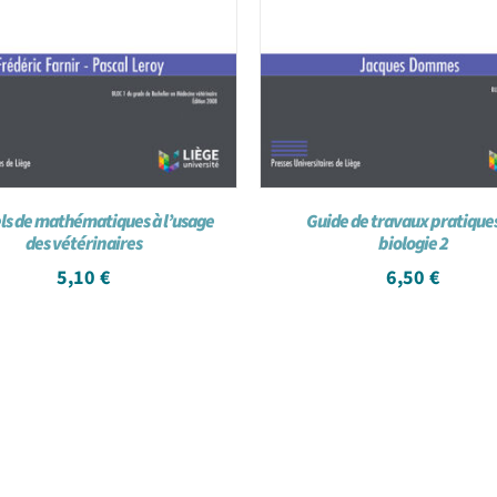
s de mathématiques à l’usage
Guide de travaux pratique
des vétérinaires
biologie 2
5,10
€
6,50
€