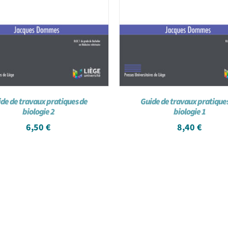
de de travaux pratiques de
Guide de travaux pratique
biologie 2
biologie 1
6,50
€
8,40
€