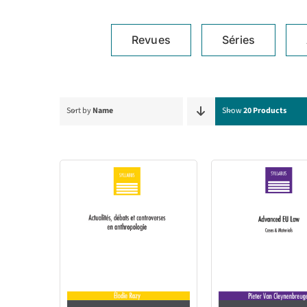
Revues
Séries
Sort by
Name
Show
20 Products