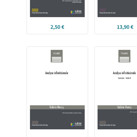
2,50
€
13,90
€