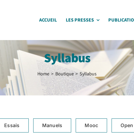
ACCUEIL
LES PRESSES
PUBLICATI
Syllabus
Home
Boutique
Syllabus
Essais
Manuels
Mooc
Open