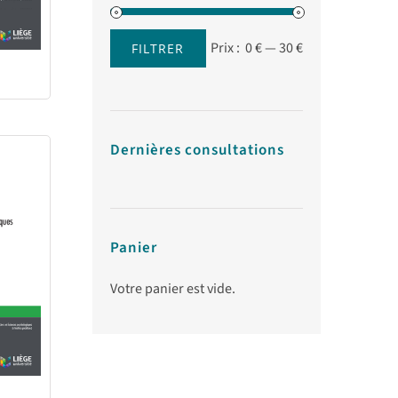
Prix :
0 €
—
30 €
FILTRER
Prix
Prix
min
max
Dernières consultations
Panier
Votre panier est vide.