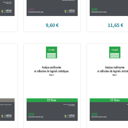
9,60
€
11,65
€