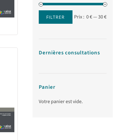
Prix :
0 €
—
30 €
FILTRER
Prix
Prix
min
max
Dernières consultations
Panier
Votre panier est vide.