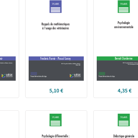
5,10
€
4,35
€