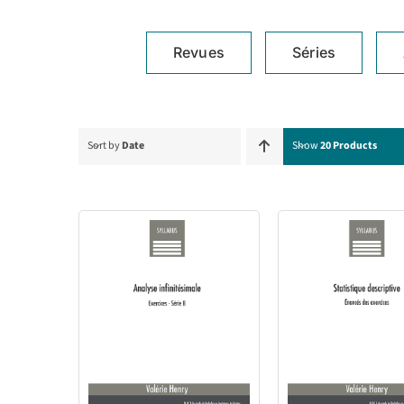
Revues
Séries
Sort by
Date
Show
20 Products