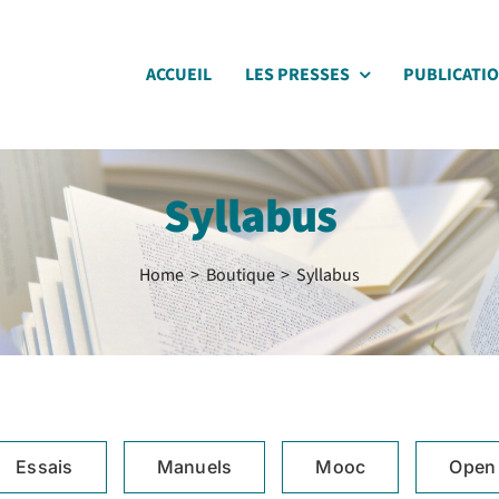
ACCUEIL
LES PRESSES
PUBLICATI
Syllabus
Home
Boutique
Syllabus
Essais
Manuels
Mooc
Open