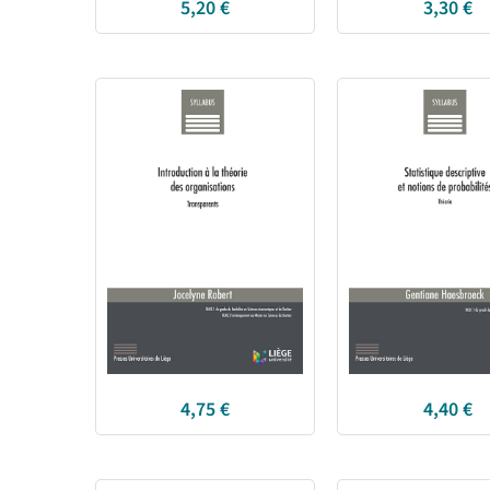
5,20
€
3,30
€
4,75
€
4,40
€