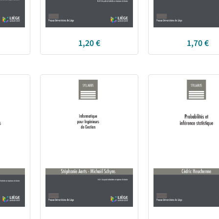
1,20
€
1,70
€