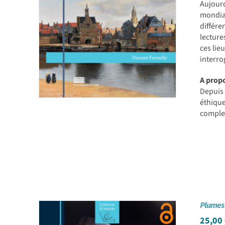
Aujour
mondial
différe
lecture
ces lieu
interro
A propo
Depuis
éthique
complex
Plumes 
25,00