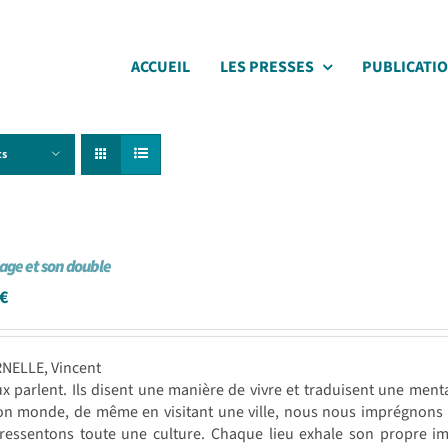
ACCUEIL
LES PRESSES
PUBLICATI
ts
age et son double
€
RNELLE, Vincent
ux parlent. Ils disent une manière de vivre et traduisent une me
on monde, de même en visitant une ville, nous nous imprégnons d
essentons toute une culture. Chaque lieu exhale son propre imag