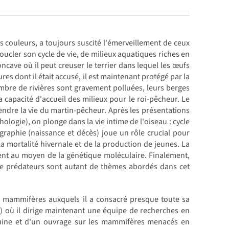
 couleurs, a toujours suscité l'émerveillement de ceux
oucler son cycle de vie, de milieux aquatiques riches en
ncave où il peut creuser le terrier dans lequel les œufs
es dont il était accusé, il est maintenant protégé par la
ombre de rivières sont gravement polluées, leurs berges
la capacité d'accueil des milieux pour le roi-pêcheur. Le
endre la vie du martin-pêcheur. Après les présentations
ologie), on plonge dans la vie intime de l'oiseau : cycle
raphie (naissance et décès) joue un rôle crucial pour
a mortalité hivernale et de la production de jeunes. La
ent au moyen de la génétique moléculaire. Finalement,
re prédateurs sont autant de thèmes abordés dans cet
des mammifères auxquels il a consacré presque toute sa
e) où il dirige maintenant une équipe de recherches en
fouine et d'un ouvrage sur les mammifères menacés en