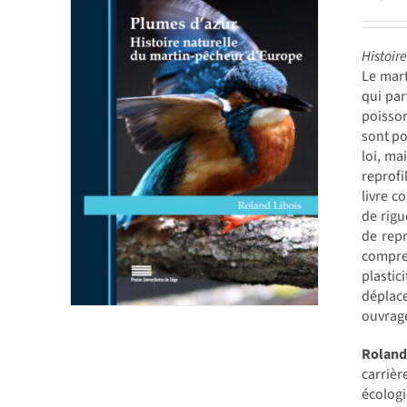
Histoir
Le mart
qui par
poisson
sont po
loi, ma
reprofi
livre c
de rigu
de repr
compren
plastic
déplac
ouvrag
Roland
carrièr
écolog