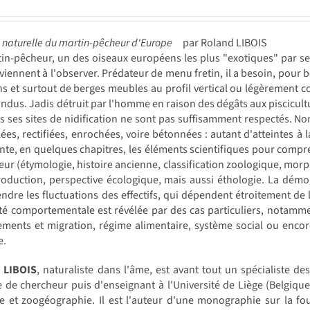
e naturelle du martin-pêcheur d'Europe
par Roland LIBOIS
in-pêcheur, un des oiseaux européens les plus "exotiques" par ses
viennent à l'observer. Prédateur de menu fretin, il a besoin, pour b
s et surtout de berges meubles au profil vertical ou légèrement co
ndus. Jadis détruit par l'homme en raison des dégâts aux piscicultur
is ses sites de nidification ne sont pas suffisamment respectés. N
lées, rectifiées, enrochées, voire bétonnées : autant d'atteintes à 
onte, en quelques chapitres, les éléments scientifiques pour compr
eur (étymologie, histoire ancienne, classification zoologique, morph
oduction, perspective écologique, mais aussi éthologie. La démog
dre les fluctuations des effectifs, qui dépendent étroitement de l
ité comportementale est révélée par des cas particuliers, notamm
ements et migration, régime alimentaire, système social ou enco
e.
 LIBOIS
, naturaliste dans l'âme, est avant tout un spécialiste 
e de chercheur puis d'enseignant à l'Université de Liège (Belgiqu
ie et zoogéographie. Il est l'auteur d'une monographie sur la 