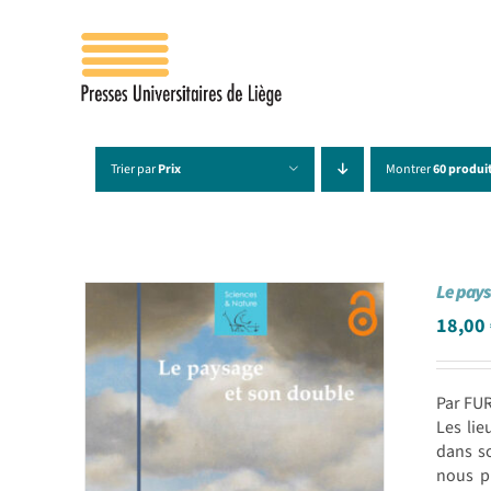
Passer
au
contenu
Trier par
Prix
Montrer
60 produi
Le pays
18,00
Par FU
Les lie
dans s
nous pr