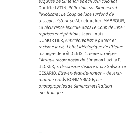
esquisse de Simenon en écrivain colonial
Danlèle LATIN,
Réflexions sur Simenon et
l’exotisme : Le Coup de lune sur fond de
discours historique
Abdelouahed MABROUR,
La récurrence lexicale dans Le Coup de lune :
reprises et répétitions
Jean-Louis
DUMORTIER,
Anticolonialisme patent et
racisme larvé. L’effet idéologique de L’Heure
du nègre
Benoît DENIS,
L’Heure du nègre :
l’Afrique recomposée de Simenon
Lucille F.
BECKER,
« L’exotisme n’existe pas »
Salvatore
CESARIO,
Etre-en-état-de-roman – devenir-
roman
Freddy BONMARIAGE,
Les
photographies de Simenon et l’édition
électronique