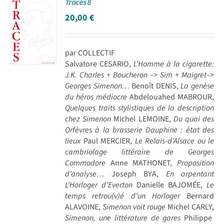
Traces 8
20,00
€
par COLLECTIF
Salvatore CESARIO,
L’Homme à la cigarette:
J.K. Charles + Boucheron –> Sim + Maigret–>
Georges Simenon…
Benoît DENIS,
La genèse
du héros médiocre
Abdelouahed MABROUR,
Quelques traits stylistiques de la description
chez Simenon
Michel LEMOINE,
Du quai des
Orfèvres à la brasserie Dauphine : état des
lieux
Paul MERCIER,
Le Relais-d’Alsace ou le
cambriolage littéraire de Georges
Commodore
Anne MATHONET,
Proposition
d’analyse…
Joseph BYA,
En arpentant
L’Horloger d’Everton
Danielle BAJOMÉE,
Le
temps retrou(v)é d’un Horloger
Bernard
ALAVOINE,
Simenon voit rouge
Michel CARLY,
Simenon, une littérature de gares
Philippe