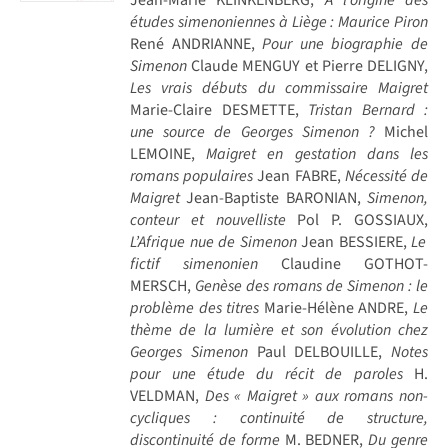
études simenoniennes à Liège : Maurice Piron
René ANDRIANNE,
Pour une biographie de
Simenon
Claude MENGUY et Pierre DELIGNY,
Les vrais débuts du commissaire Maigret
Marie-Claire DESMETTE,
Tristan Bernard :
une source de Georges Simenon ?
Michel
LEMOINE,
Maigret en gestation dans les
romans populaires
Jean FABRE,
Nécessité de
Maigret
Jean-Baptiste BARONIAN,
Simenon,
conteur et nouvelliste
Pol P. GOSSIAUX,
L’Afrique nue de Simenon
Jean BESSIERE,
Le
fictif simenonien
Claudine GOTHOT-
MERSCH,
Genèse des romans de Simenon : le
problème des titres
Marie-Hélène ANDRE,
Le
thème de la lumière et son évolution chez
Georges Simenon
Paul DELBOUILLE,
Notes
pour une étude du récit de paroles
H.
VELDMAN,
Des « Maigret » aux romans non-
cycliques : continuité de structure,
discontinuité de forme
M. BEDNER,
Du genre