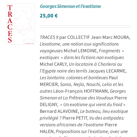
Georges Simenon et l’exotisme
Achat en ligne
25,00
€
Panier WooCommerce
TRACES 9
par COLLECTIF Jean-Marc MOURA,
L’exotisme, une notion aux significations
voyageuses
Michel LEMOINE,
Fragments «
exotiques » dans les fictions non exotiques
Michel CARLY,
Un locataire à Charleroi ou
l’Egypte noire des terrils
Jacques LECARME,
Les lointains: colonies et banlieues
Paul
MERCIER,
Sonia, Nejla, Nouchi, Lelia et les
autres
Léon-François HOFFMANN,
Georges
Simenon et La Prêtresse des Vaudoux
Pierre
DELIGNY,
« Un exotisme qui vient du froid »
Bernard ALAVOINE,
Le bateau, lieu exotique
privilégié ?
Pierre PETIT,
Vu des antipodes:
versions africaines de l’exotisme
Pierre
HALEN,
Propositions sur l’exotisme, avec une