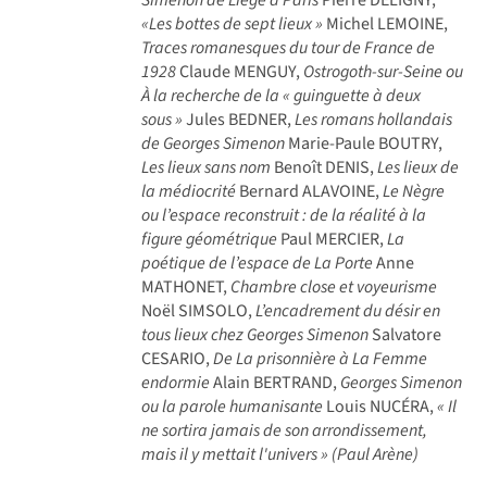
«Les bottes de sept lieux »
Michel LEMOINE,
Traces romanesques du tour de France de
1928
Claude MENGUY,
Ostrogoth-sur-Seine ou
À la recherche de la « guinguette à deux
sous »
Jules BEDNER,
Les romans hollandais
de Georges Simenon
Marie-Paule BOUTRY,
Les lieux sans nom
Benoît DENIS,
Les lieux de
la médiocrité
Bernard ALAVOINE,
Le Nègre
ou l’espace reconstruit : de la réalité à la
figure géométrique
Paul MERCIER,
La
poétique de l’espace de La Porte
Anne
MATHONET,
Chambre close et voyeurisme
Noël SIMSOLO,
L’encadrement du désir en
tous lieux chez Georges Simenon
Salvatore
CESARIO,
De La prisonnière à La Femme
endormie
Alain BERTRAND,
Georges Simenon
ou la parole humanisante
Louis NUCÉRA,
« Il
ne sortira jamais de son arrondissement,
mais il y mettait l'univers » (Paul Arène)