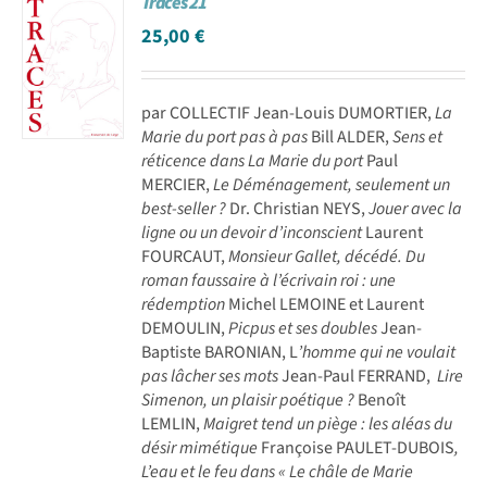
Traces 21
25,00
€
par COLLECTIF Jean-Louis DUMORTIER,
La
Marie du port pas à pas
Bill ALDER,
Sens et
réticence dans La Marie du port
Paul
MERCIER,
Le Déménagement, seulement un
best-seller ?
Dr. Christian NEYS,
Jouer avec la
ligne ou un devoir d’inconscient
Laurent
FOURCAUT,
Monsieur Gallet, décédé. Du
roman faussaire à l’écrivain roi : une
rédemption
Michel LEMOINE et Laurent
DEMOULIN,
Picpus et ses doubles
Jean-
Baptiste BARONIAN, L
’homme qui ne voulait
pas lâcher ses mots
Jean-Paul FERRAND,
Lire
Simenon, un plaisir poétique ?
Benoît
LEMLIN,
Maigret tend un piège : les aléas du
désir mimétique
Françoise PAULET-DUBOIS
,
L’eau et le feu dans « Le châle de Marie