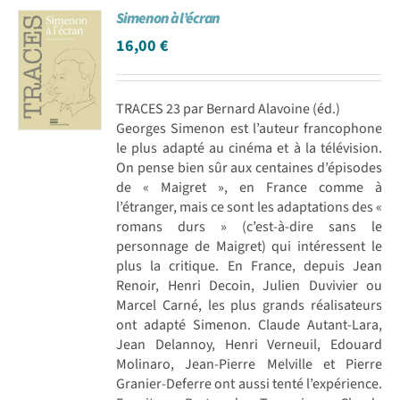
Simenon à l’écran
Achat en ligne
16,00
€
Panier WooCommerce
TRACES 23 par Bernard Alavoine (éd.)
Georges Simenon est l’auteur francophone
le plus adapté au cinéma et à la télévision.
On pense bien sûr aux centaines d’épisodes
de « Maigret », en France comme à
l’étranger, mais ce sont les adaptations des «
romans durs » (c’est-à-dire sans le
personnage de Maigret) qui intéressent le
plus la critique. En France, depuis Jean
Renoir, Henri Decoin, Julien Duvivier ou
Marcel Carné, les plus grands réalisateurs
ont adapté Simenon. Claude Autant-Lara,
Jean Delannoy, Henri Verneuil, Edouard
Molinaro, Jean-Pierre Melville et Pierre
Granier-Deferre ont aussi tenté l’expérience.