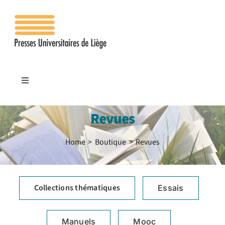
Passer
au
contenu
Toggle
Navigation
Accueil
Revues
Les presses
Home
Boutique
Revues
Publications
Collections thématiques
Essais
Contacts
Manuels
Mooc