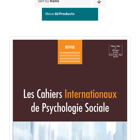
Sort by
Name
Show
60 Products