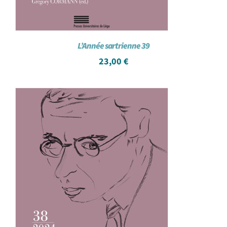
L’Année sartrienne 39
23,00
€