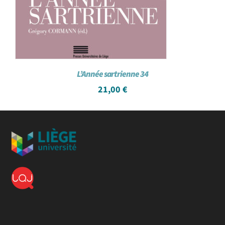
L’Année sartrienne 34
21,00
€