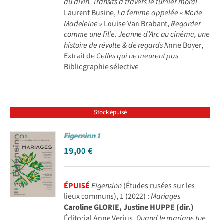
au divin. Transits à travers le fumier moral
Laurent Busine,
La femme appelée « Marie
Madeleine »
Louise Van Brabant,
Regarder
comme une fille. Jeanne d’Arc au cinéma, une
histoire de révolte & de regards
Anne Boyer,
Extrait de
Celles qui ne meurent pas
Bibliographie sélective
Stock épuisé
Eigensinn 1
19,00
€
ÉPUISÉ
Eigensinn
(Études rusées sur les
lieux communs), 1 (2022) :
Mariages
Caroline GLORIE, Justine HUPPE (dir.)
Éditorial Anne Verjus,
Quand le mariage tue.