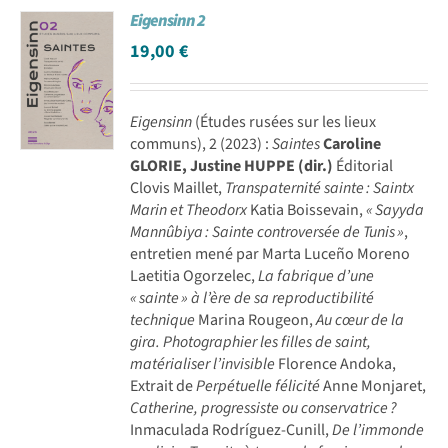
Eigensinn 2
Achat en ligne
19,00
€
Panier WooCommerce
Eigensinn
(Études rusées sur les lieux
communs), 2 (2023) :
Saintes
Caroline
GLORIE, Justine HUPPE (dir.)
Éditorial
Clovis Maillet,
Transpaternité sainte : Saintx
Marin et Theodorx
Katia Boissevain,
« Sayyda
Mannûbiya : Sainte controversée de Tunis »
,
entretien mené par Marta Luceño Moreno
Laetitia Ogorzelec,
La fabrique d’une
« sainte » à l’ère de sa reproductibilité
technique
Marina Rougeon,
Au cœur de la
gira. Photographier les filles de saint,
matérialiser l’invisible
Florence Andoka,
Extrait de
Perpétuelle félicité
Anne Monjaret,
Catherine, progressiste ou conservatrice ?
Inmaculada Rodríguez-Cunill,
De l’immonde