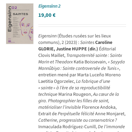
Eigensinn 2
Achat en ligne
19,00
€
Panier WooCommerce
Eigensinn
(Études rusées sur les lieux
communs), 2 (2023) :
Saintes
Caroline
GLORIE, Justine HUPPE (dir.)
Éditorial
Clovis Maillet,
Transpaternité sainte : Saintx
Marin et Theodorx
Katia Boissevain,
« Sayyda
Mannûbiya : Sainte controversée de Tunis »
,
entretien mené par Marta Luceño Moreno
Laetitia Ogorzelec,
La fabrique d’une
« sainte » à l’ère de sa reproductibilité
technique
Marina Rougeon,
Au cœur de la
gira. Photographier les filles de saint,
matérialiser l’invisible
Florence Andoka,
Extrait de
Perpétuelle félicité
Anne Monjaret,
Catherine, progressiste ou conservatrice ?
Inmaculada Rodríguez-Cunill,
De l’immonde