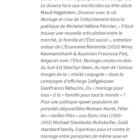
Le divorce face aux mariticides au XIXe siècle
Maud Hagelstein,
Divorcer avec le roi.
Mariage et crise de l’attachement dans la
poétique de Michelet
Hélène Périvier,
« Il faut
trouver une nouvelle articulation entre le
marché, la famille et l’État social », entretien
autour de
L’Économie féministe
(2020)
Mimy
Keomanichanh & Asuncion Fresnoza-Flot,
Négocier avec l’État. Mariages mixtes en Asie
du Sud-Est
Sherilyn Deen,
Au nom de l’amour.
Images de la « mixité conjugale » dans la
campagne d’affichage
Zelfgekozen
Gianfranco Rebucini,
Du « mariage pour
tous » à la « famille pour tout le monde » ?
Pour une politique
queer
populaire de
parentés dépareillées
Romain Huret,
Fêter
les « vieilles filles » aux États-Unis (1950–
1955)
Michael Stambolis-Ruhstorfer, Gold
standard family.
Expertises pour et contre le
mariage entre personnes de même sexe en