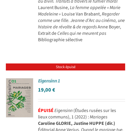
au divin. Transits à travers le fumier moral
Laurent Busine,
La femme appelée « Marie
Madeleine »
Louise Van Brabant,
Regarder
comme une fille. Jeanne d’Arc au cinéma, une
histoire de révolte & de regards
Anne Boyer,
Extrait de
Celles qui ne meurent pas
Bibliographie sélective
Stock épuisé
Eigensinn 1
19,00
€
ÉPUISÉ
Eigensinn
(Études rusées sur les
lieux communs), 1 (2022) :
Mariages
Caroline GLORIE, Justine HUPPE (dir.)
Éditorial Anne Verjus,
Quand le mariage tue.