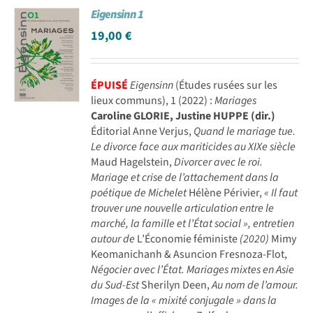
Eigensinn 1
Achat en ligne
19,00
€
Panier WooCommerce
ÉPUISÉ
Eigensinn
(Études rusées sur les
lieux communs), 1 (2022) :
Mariages
Caroline GLORIE, Justine HUPPE (dir.)
Éditorial Anne Verjus,
Quand le mariage tue.
Le divorce face aux mariticides au XIXe siècle
Maud Hagelstein,
Divorcer avec le roi.
Mariage et crise de l’attachement dans la
poétique de Michelet
Hélène Périvier,
« Il faut
trouver une nouvelle articulation entre le
marché, la famille et l’État social », entretien
autour de
L’Économie féministe
(2020)
Mimy
Keomanichanh & Asuncion Fresnoza-Flot,
Négocier avec l’État. Mariages mixtes en Asie
du Sud-Est
Sherilyn Deen,
Au nom de l’amour.
Images de la « mixité conjugale » dans la