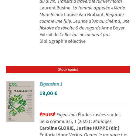
au divin. Transits à travers le fumier moral
Laurent Busine,
La femme appelée « Marie
Madeleine »
Louise Van Brabant,
Regarder
comme une fille. Jeanne d’Arc au cinéma, une
histoire de révolte & de regards
Anne Boyer,
Extrait de
Celles qui ne meurent pas
Bibliographie sélective
Stock épuisé
Eigensinn 1
19,00
€
ÉPUISÉ
Eigensinn
(Études rusées sur les
lieux communs), 1 (2022) :
Mariages
Caroline GLORIE, Justine HUPPE (dir.)
Éditorial Anne Verjus,
Quand le mariage tue.