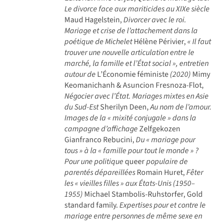
Le divorce face aux mariticides au XIXe siècle
Maud Hagelstein,
Divorcer avec le roi.
Mariage et crise de l’attachement dans la
poétique de Michelet
Hélène Périvier,
« Il faut
trouver une nouvelle articulation entre le
marché, la famille et l’État social », entretien
autour de
L’Économie féministe
(2020)
Mimy
Keomanichanh & Asuncion Fresnoza-Flot,
Négocier avec l’État. Mariages mixtes en Asie
du Sud-Est
Sherilyn Deen,
Au nom de l’amour.
Images de la « mixité conjugale » dans la
campagne d’affichage
Zelfgekozen
Gianfranco Rebucini,
Du « mariage pour
tous » à la « famille pour tout le monde » ?
Pour une politique
queer
populaire de
parentés dépareillées
Romain Huret,
Fêter
les « vieilles filles » aux États-Unis (1950–
1955)
Michael Stambolis-Ruhstorfer, Gold
standard family.
Expertises pour et contre le
mariage entre personnes de même sexe en