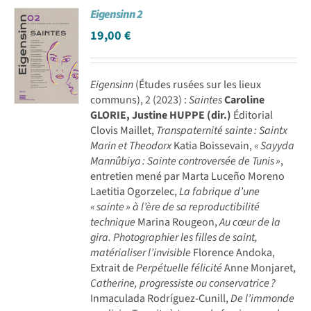
Eigensinn 2
Achat en ligne
19,00
€
Panier WooCommerce
Eigensinn
(Études rusées sur les lieux
communs), 2 (2023) :
Saintes
Caroline
GLORIE, Justine HUPPE (dir.)
Éditorial
Clovis Maillet,
Transpaternité sainte : Saintx
Marin et Theodorx
Katia Boissevain,
« Sayyda
Mannûbiya : Sainte controversée de Tunis »
,
entretien mené par Marta Luceño Moreno
Laetitia Ogorzelec,
La fabrique d’une
« sainte » à l’ère de sa reproductibilité
technique
Marina Rougeon,
Au cœur de la
gira. Photographier les filles de saint,
matérialiser l’invisible
Florence Andoka,
Extrait de
Perpétuelle félicité
Anne Monjaret,
Catherine, progressiste ou conservatrice ?
Inmaculada Rodríguez-Cunill,
De l’immonde